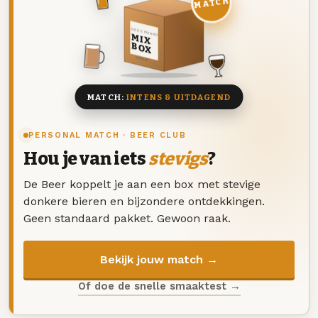
MATCH
DEZE MAAND
MIX
BOX
8 BIEREN
MATCH:
INTENS & UITDAGEND
PERSONAL MATCH · BEER CLUB
Hou je van iets
stevigs
?
De Beer koppelt je aan een box met stevige
donkere bieren en bijzondere ontdekkingen.
Geen standaard pakket. Gewoon raak.
Bekijk jouw match →
Of doe de snelle smaaktest →