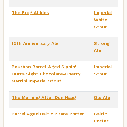
The Frog Abides
Imperial
White
Stout
15th Anniversary Ale
Strong
Ale
Bourbon Barrel-Aged Sippin'
Imperial
Outta Sight Chocolate-Cherry
Stout
Martini Imperial Stout
The Morning After Den Haag
Old Ale
Barrel Aged Baltic Pirate Porter
Baltic
Porter