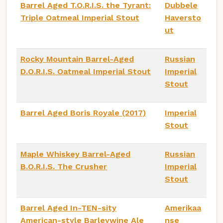
Barrel Aged T.O.R.I.S. the Tyrant:
Dubbele
Triple Oatmeal Imperial Stout
Haversto
ut
Rocky Mountain Barrel-Aged
Russian
D.O.R.I.S. Oatmeal Imperial Stout
Imperial
Stout
Barrel Aged Boris Royale (2017)
Imperial
Stout
Maple Whiskey Barrel-Aged
Russian
B.O.R.I.S. The Crusher
Imperial
Stout
Barrel Aged In-TEN-sity
Amerikaa
American-style Barleywine Ale
nse