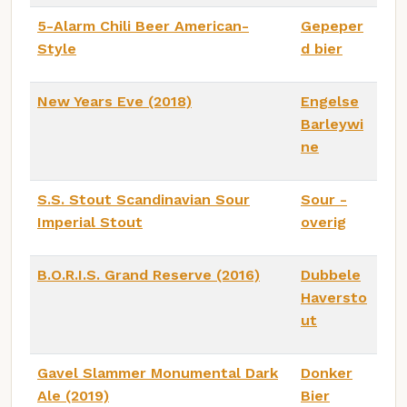
5-Alarm Chili Beer American-
Gepeper
Style
d bier
New Years Eve (2018)
Engelse
Barleywi
ne
S.S. Stout Scandinavian Sour
Sour -
Imperial Stout
overig
B.O.R.I.S. Grand Reserve (2016)
Dubbele
Haversto
ut
Gavel Slammer Monumental Dark
Donker
Ale (2019)
Bier