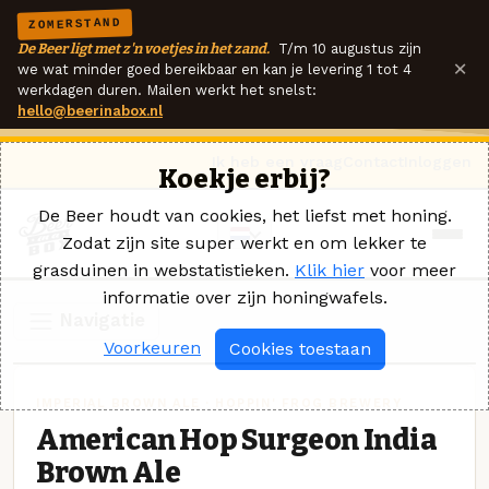
ZOMERSTAND
De Beer ligt met z'n voetjes in het zand.
T/m 10 augustus zijn
×
we wat minder goed bereikbaar en kan je levering 1 tot 4
werkdagen duren. Mailen werkt het snelst:
hello@beerinabox.nl
Ik heb een vraag
Contact
Inloggen
Koekje erbij?
De Beer houdt van cookies, het liefst met honing.
Zodat zijn site super werkt en om lekker te
grasduinen in webstatistieken.
Klik hier
voor meer
informatie over zijn honingwafels.
Navigatie
Voorkeuren
Cookies toestaan
IMPERIAL BROWN ALE · HOPPIN' FROG BREWERY
American Hop Surgeon India
Brown Ale