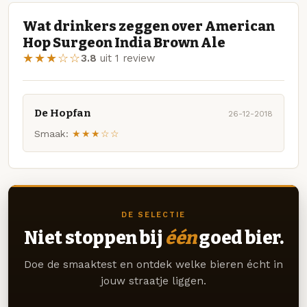
Wat drinkers zeggen over American
Hop Surgeon India Brown Ale
★★★☆☆
3.8
uit 1 review
De Hopfan
26-12-2018
Smaak:
★★★☆☆
DE SELECTIE
Niet stoppen bij
één
goed bier.
Doe de smaaktest en ontdek welke bieren écht in
jouw straatje liggen.