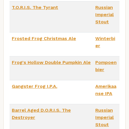
T.O.R.I.S. The Tyrant
Russian
Imperial
Stout
Frosted Frog Christmas Ale
Winterbi
er
Frog's Hollow Double Pumpkin Ale
Pompoen
bier
Gangster Frog I.P.A.
Amerikaa
nse IPA
Barrel Aged D.O.R.I.S. The
Russian
Destroyer
Imperial
Stout