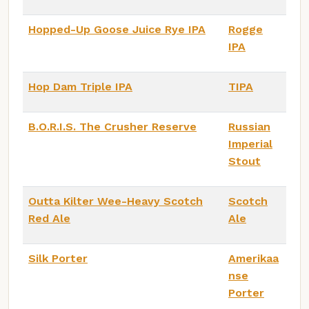
Hopped-Up Goose Juice Rye IPA
Rogge
IPA
Hop Dam Triple IPA
TIPA
B.O.R.I.S. The Crusher Reserve
Russian
Imperial
Stout
Outta Kilter Wee-Heavy Scotch
Scotch
Red Ale
Ale
Silk Porter
Amerikaa
nse
Porter