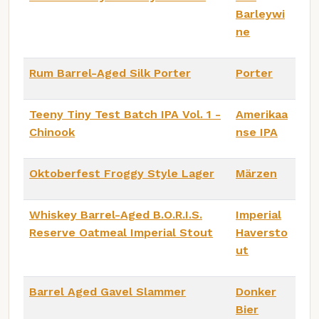
Barleywi
ne
Rum Barrel-Aged Silk Porter
Porter
Teeny Tiny Test Batch IPA Vol. 1 -
Amerikaa
Chinook
nse IPA
Oktoberfest Froggy Style Lager
Märzen
Whiskey Barrel-Aged B.O.R.I.S.
Imperial
Reserve Oatmeal Imperial Stout
Haversto
ut
Barrel Aged Gavel Slammer
Donker
Bier