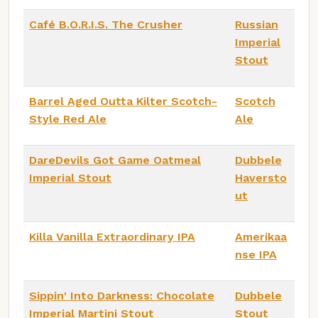
Café B.O.R.I.S. The Crusher
Russian
Imperial
Stout
Barrel Aged Outta Kilter Scotch-
Scotch
Style Red Ale
Ale
DareDevils Got Game Oatmeal
Dubbele
Imperial Stout
Haversto
ut
Killa Vanilla Extraordinary IPA
Amerikaa
nse IPA
Sippin' Into Darkness: Chocolate
Dubbele
Imperial Martini Stout
Stout