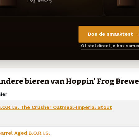
Frog Brewery
Doe de smaaktest 
Of stel direct je box sam
ndere bieren van Hoppin' Frog Brew
ier
B.O.R.I.S. The Crusher Oatmeal-Imperial Stout
arrel Aged B.O.R.I.S.