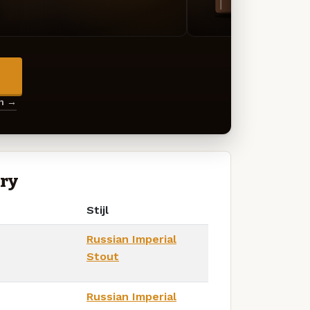
→
en →
ery
Stijl
Russian Imperial
Stout
Russian Imperial