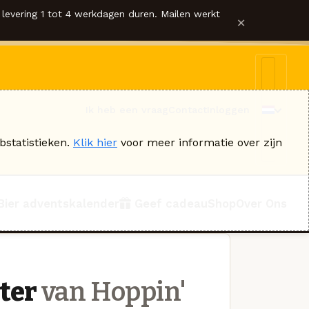
levering 1 tot 4 werkdagen duren. Mailen werkt
×
Ik heb een vraag
Contact
Inloggen
bstatistieken.
Klik hier
voor meer informatie over zijn
Bier adventskalender
Geef cadeau
Shop
Over Ons
ter
van Hoppin'