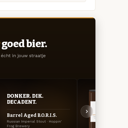
goed bier.
écht in jouw straatje
DON
DONKER. DIK.
DEC
DECADENT.
Infu
Barrel Aged B.O.R.I.S.
Choco
Russian Imperial Stout · Hoppin'
Frog Brewery
Porter