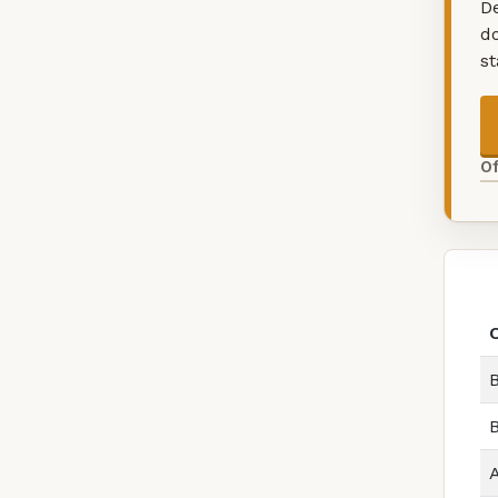
De
d
s
O
B