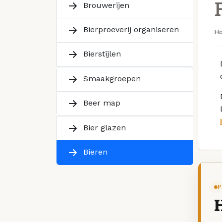
Brouwerijen
Bierproeverij organiseren
H
Bierstijlen
Smaakgroepen
Beer map
Bier glazen
Bieren
P
H