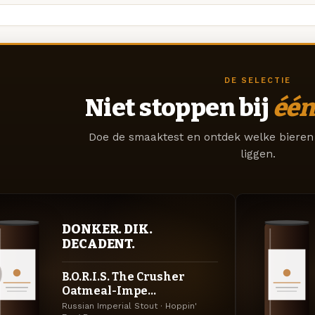
DE SELECTIE
Niet stoppen bij
één
Doe de smaaktest en ontdek welke bieren 
liggen.
DONKER. DIK.
DECADENT.
B.O.R.I.S. The Crusher
Oatmeal-Impe...
Russian Imperial Stout · Hoppin'