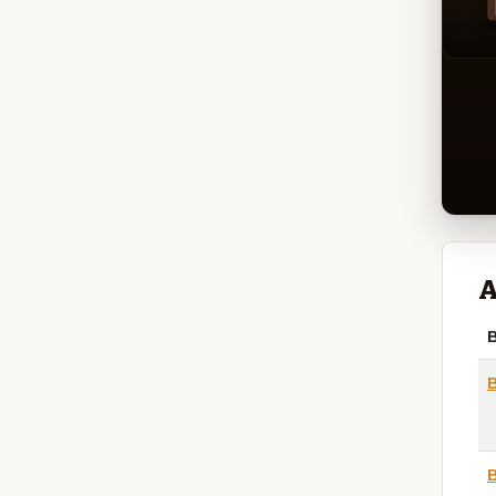
A
B
B