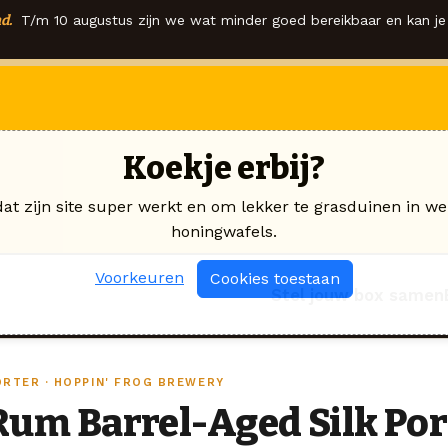
d.
T/m 10 augustus zijn we wat minder goed bereikbaar en kan je 
Koekje erbij?
dat zijn site super werkt en om lekker te grasduinen in we
honingwafels.
Voorkeuren
Cookies toestaan
Stel jouw box samen
ORTER · HOPPIN' FROG BREWERY
Rum Barrel-Aged Silk Por