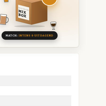
DEZE MAAND
MIX
BOX
8 BIEREN
MATCH:
INTENS & UITDAGEND