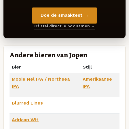
Doe de smaaktest →
Of stel direct je box samen →
Andere bieren van Jopen
Bier
Stijl
Mooie Nel IPA / Northsea
Amerikaanse
IPA
IPA
Blurred Lines
Adriaan Wit