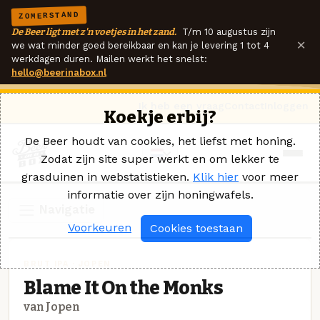
ZOMERSTAND
De Beer ligt met z'n voetjes in het zand.
T/m 10 augustus zijn
×
we wat minder goed bereikbaar en kan je levering 1 tot 4
werkdagen duren. Mailen werkt het snelst:
hello@beerinabox.nl
Ik heb een vraag
Contact
Inloggen
Koekje erbij?
De Beer houdt van cookies, het liefst met honing.
Zodat zijn site super werkt en om lekker te
grasduinen in webstatistieken.
Klik hier
voor meer
informatie over zijn honingwafels.
Navigatie
Voorkeuren
Cookies toestaan
BRUT IPA · JOPEN
Blame It On the Monks
van Jopen