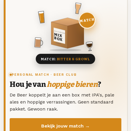
MATCH
DEZE MAAND
MIX
BOX
8 BIEREN
MATCH:
BITTER & GROWL
PERSONAL MATCH · BEER CLUB
Hou je van
hoppige bieren
?
De Beer koppelt je aan een box met IPA's, pale
ales en hoppige verrassingen. Geen standaard
pakket. Gewoon raak.
Bekijk jouw match →