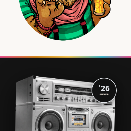
'26
SILVER