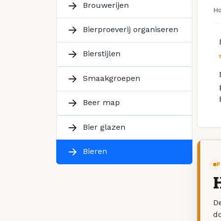
Brouwerijen
H
Bierproeverij organiseren
Bierstijlen
Smaakgroepen
Beer map
Bier glazen
Bieren
P
H
De
d