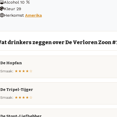
Alcohol
10
Kleur
29
Herkomst
Amerika
at drinkers zeggen over De Verloren Zoon #
De Hopfan
Smaak:
★★★★☆
De Tripel-Tijger
Smaak:
★★★★☆
De Stout-Liefhebber