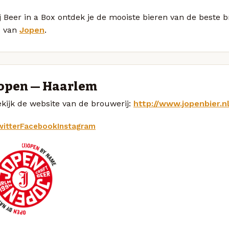
j Beer in a Box ontdek je de mooiste bieren van de beste 
1 van
Jopen
.
open — Haarlem
kijk de website van de brouwerij:
http://www.jopenbier.n
itter
Facebook
Instagram