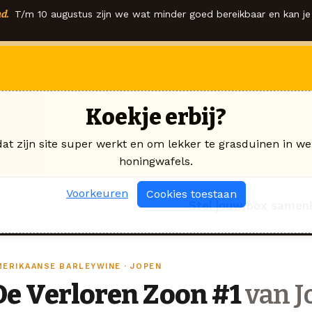
d.
T/m 10 augustus zijn we wat minder goed bereikbaar en kan je 
Koekje erbij?
dat zijn site super werkt en om lekker te grasduinen in we
honingwafels.
Voorkeuren
Cookies toestaan
Stel jouw box samen
MERIKAANSE BARLEYWINE · JOPEN
De Verloren Zoon #1
van J