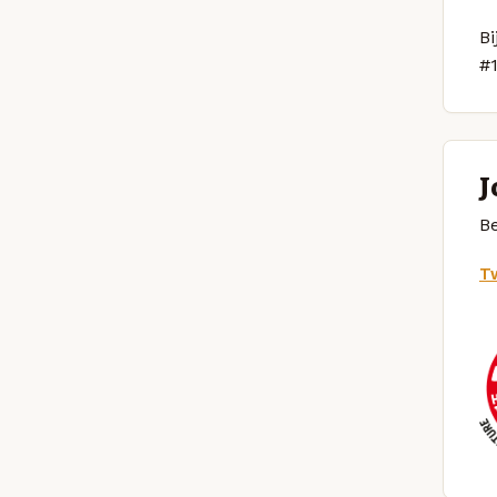
Bi
#
J
Be
Tw