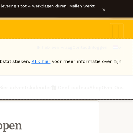
levering 1 tot 4 werkdagen duren. Mailen werkt
×
Ik heb een vraag
Contact
Inloggen
bstatistieken.
Klik hier
voor meer informatie over zijn
Bier adventskalender
Geef cadeau
Shop
Over Ons
open