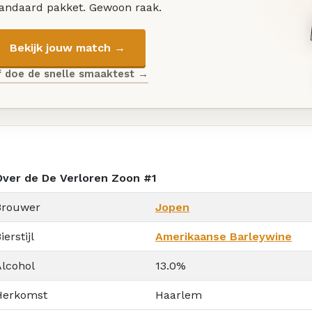
tandaard pakket. Gewoon raak.
Bekijk jouw match →
f doe de snelle smaaktest →
Over de De Verloren Zoon #1
Brouwer
Jopen
ierstijl
Amerikaanse Barleywine
Alcohol
13.0%
Herkomst
Haarlem