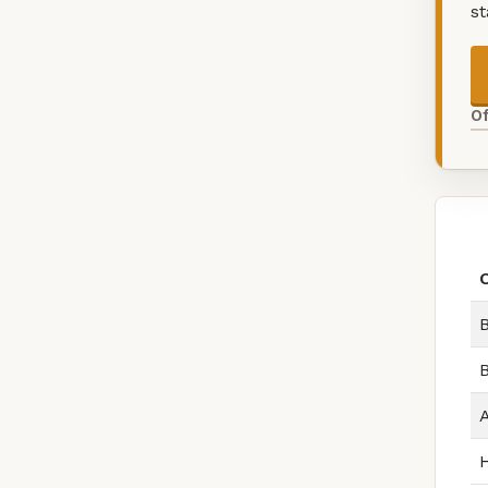
s
O
B