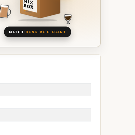
MIX
BOX
8 BIEREN
MATCH:
DONKER & ELEGANT