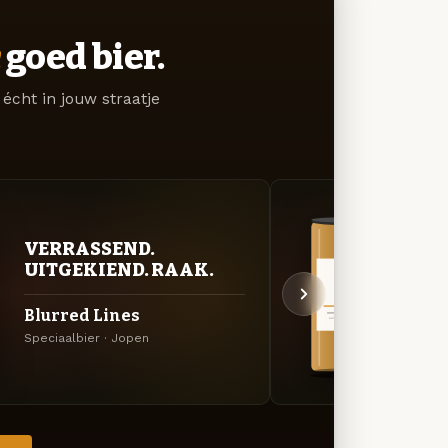
goed bier.
écht in jouw straatje
VERRASSEND.
VER
UITGEKIEND. RAAK.
UIT
Blurred Lines
Adri
Speciaalbier · Jopen
Specia