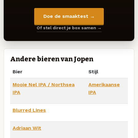
Doe de smaaktest →
Of stel direct je box samen →
Andere bieren van Jopen
Bier
Stijl
Mooie Nel IPA / Northsea
Amerikaanse
IPA
IPA
Blurred Lines
Adriaan Wit