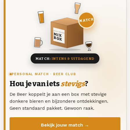
MATCH
DEZE MAAND
MIX
BOX
8 BIEREN
MATCH:
INTENS & UITDAGEND
PERSONAL MATCH · BEER CLUB
Hou je van iets
stevigs
?
De Beer koppelt je aan een box met stevige
donkere bieren en bijzondere ontdekkingen.
Geen standaard pakket. Gewoon raak.
Bekijk jouw match →