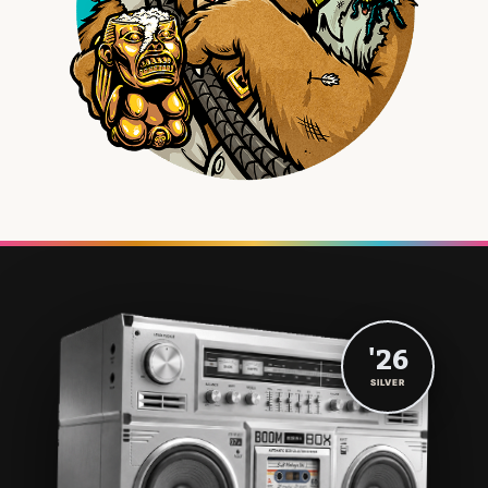
'26
SILVER