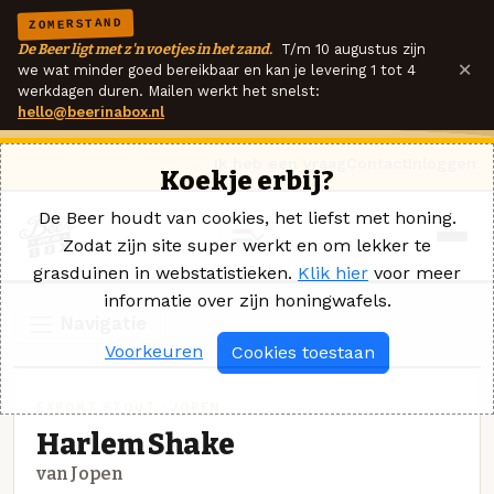
ZOMERSTAND
De Beer ligt met z'n voetjes in het zand.
T/m 10 augustus zijn
×
we wat minder goed bereikbaar en kan je levering 1 tot 4
werkdagen duren. Mailen werkt het snelst:
hello@beerinabox.nl
Ik heb een vraag
Contact
Inloggen
Koekje erbij?
De Beer houdt van cookies, het liefst met honing.
Zodat zijn site super werkt en om lekker te
grasduinen in webstatistieken.
Klik hier
voor meer
informatie over zijn honingwafels.
Navigatie
Voorkeuren
Cookies toestaan
EXPORT STOUT · JOPEN
Harlem Shake
van Jopen