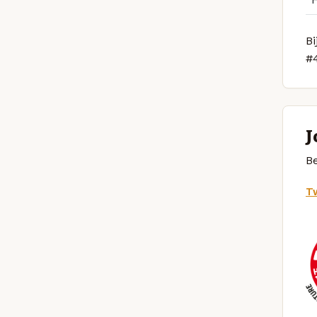
Bi
#
J
Be
Tw