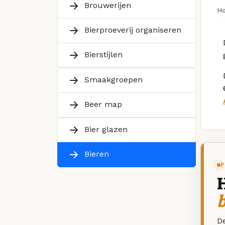
Brouwerijen
H
Bierproeverij organiseren
Bierstijlen
Smaakgroepen
Beer map
Bier glazen
Bieren
P
De