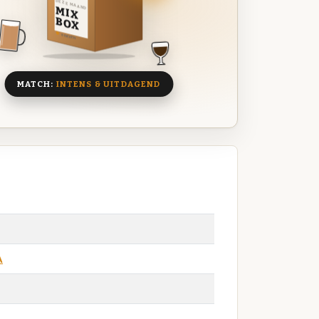
DEZE MAAND
MIX
BOX
8 BIEREN
MATCH:
INTENS & UITDAGEND
A