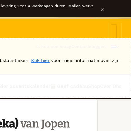
levering 1 tot 4 werkdagen duren. Mailen werkt
×
Ik heb een vraag
Contact
Inloggen
bstatistieken.
Klik hier
voor meer informatie over zijn
Bier adventskalender
Geef cadeau
Shop
Over Ons
eka)
van Jopen