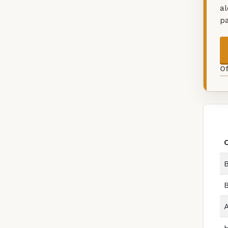
a
p
O
B