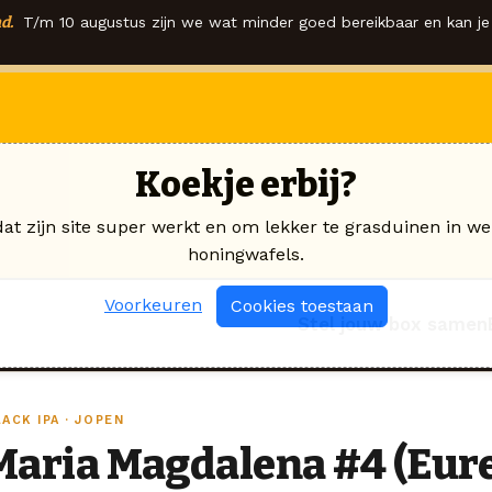
d.
T/m 10 augustus zijn we wat minder goed bereikbaar en kan je 
Koekje erbij?
dat zijn site super werkt en om lekker te grasduinen in we
honingwafels.
Voorkeuren
Cookies toestaan
Stel jouw box samen
ACK IPA · JOPEN
Maria Magdalena #4 (Eur