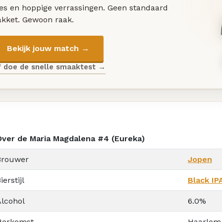
les en hoppige verrassingen. Geen standaard
akket. Gewoon raak.
Bekijk jouw match →
f doe de snelle smaaktest →
Over de Maria Magdalena #4 (Eureka)
Brouwer
Jopen
ierstijl
Black IP
Alcohol
6.0%
Herkomst
Haarlem