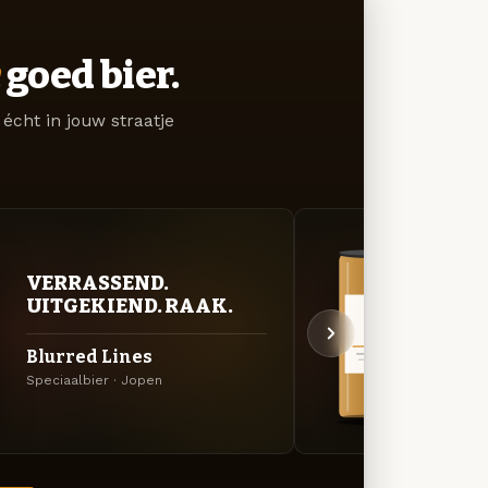
goed bier.
écht in jouw straatje
VERRASSEND.
VER
UITGEKIEND. RAAK.
UIT
Blurred Lines
Adri
Speciaalbier · Jopen
Specia