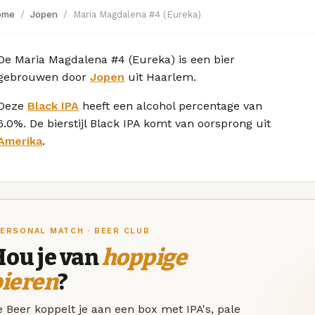
ome
Jopen
Maria Magdalena #4 (Eureka)
De Maria Magdalena #4 (Eureka) is een bier
gebrouwen door
Jopen
uit Haarlem.
Deze
Black IPA
heeft een alcohol percentage van
6.0%. De bierstijl Black IPA komt van oorsprong uit
Amerika
.
ERSONAL MATCH · BEER CLUB
Hou je van
hoppige
bieren
?
 Beer koppelt je aan een box met IPA's, pale