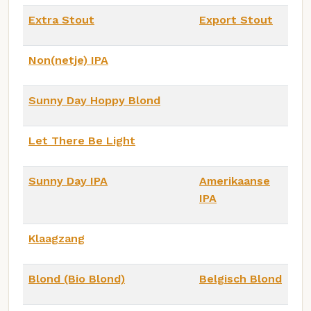
Extra Stout
Export Stout
Non(netje) IPA
Sunny Day Hoppy Blond
Let There Be Light
Sunny Day IPA
Amerikaanse
IPA
Klaagzang
Blond (Bio Blond)
Belgisch Blond