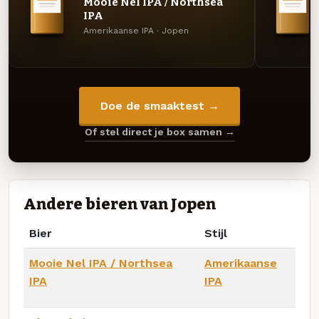
Mooie Nel IPA / Northsea
IPA
Amerikaanse IPA · Jopen
Doe de smaaktest →
Of stel direct je box samen →
Andere bieren van Jopen
Bier
Stijl
Mooie Nel IPA / Northsea
Amerikaanse
IPA
IPA