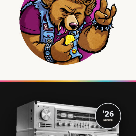
'26
SILVER