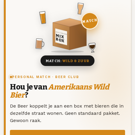
MATCH
DEZE MAAND
MIX
BOX
8 BIEREN
MATCH:
WILD & ZUUR
PERSONAL MATCH · BEER CLUB
Hou je van
Amerikaans Wild
Bier
?
De Beer koppelt je aan een box met bieren die in
dezelfde straat wonen. Geen standaard pakket.
Gewoon raak.