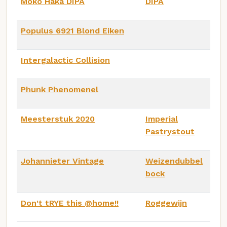
Moko Haka DIPA
DIPA
Populus 6921 Blond Eiken
Intergalactic Collision
Phunk Phenomenel
Meesterstuk 2020
Imperial
Pastrystout
Johannieter Vintage
Weizendubbel
bock
Don't tRYE this @home!!
Roggewijn