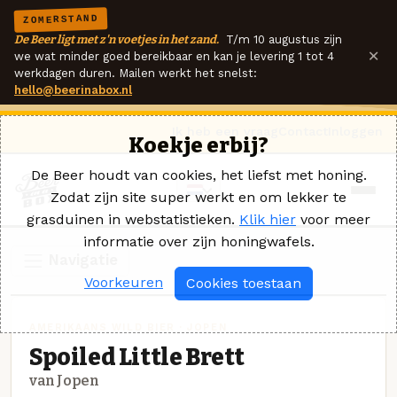
ZOMERSTAND
De Beer ligt met z'n voetjes in het zand.
T/m 10 augustus zijn
×
we wat minder goed bereikbaar en kan je levering 1 tot 4
werkdagen duren. Mailen werkt het snelst:
hello@beerinabox.nl
Ik heb een vraag
Contact
Inloggen
Koekje erbij?
De Beer houdt van cookies, het liefst met honing.
Zodat zijn site super werkt en om lekker te
grasduinen in webstatistieken.
Klik hier
voor meer
informatie over zijn honingwafels.
Navigatie
Voorkeuren
Cookies toestaan
AMERIKAANS WILD BIER · JOPEN
Spoiled Little Brett
van Jopen