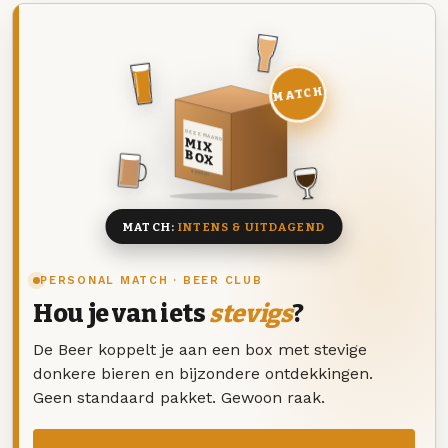
MATCH
DEZE MAAND
MIX
BOX
8 BIEREN
MATCH:
INTENS & UITDAGEND
PERSONAL MATCH · BEER CLUB
Hou je van iets
stevigs
?
De Beer koppelt je aan een box met stevige
donkere bieren en bijzondere ontdekkingen.
Geen standaard pakket. Gewoon raak.