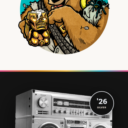
'26
SILVER