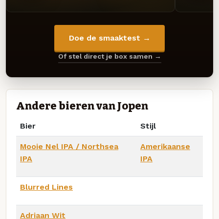
Doe de smaaktest →
Of stel direct je box samen →
Andere bieren van Jopen
Bier
Stijl
Mooie Nel IPA / Northsea
Amerikaanse
IPA
IPA
Blurred Lines
Adriaan Wit