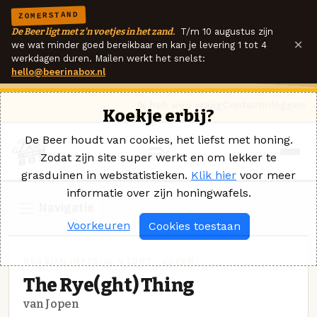
ZOMERSTAND
De Beer ligt met z'n voetjes in het zand.
T/m 10 augustus zijn
×
we wat minder goed bereikbaar en kan je levering 1 tot 4
werkdagen duren. Mailen werkt het snelst:
hello@beerinabox.nl
Ik heb een vraag
Contact
Inloggen
Koekje erbij?
De Beer houdt van cookies, het liefst met honing.
Zodat zijn site super werkt en om lekker te
grasduinen in webstatistieken.
Klik hier
voor meer
informatie over zijn honingwafels.
Navigatie
Voorkeuren
Cookies toestaan
RUSSIAN IMPERIAL STOUT · JOPEN
The Rye(ght) Thing
van Jopen