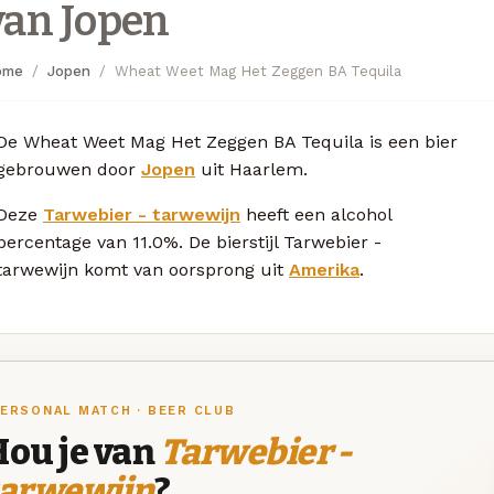
van Jopen
ome
Jopen
Wheat Weet Mag Het Zeggen BA Tequila
De Wheat Weet Mag Het Zeggen BA Tequila is een bier
gebrouwen door
Jopen
uit Haarlem.
Deze
Tarwebier - tarwewijn
heeft een alcohol
percentage van 11.0%. De bierstijl Tarwebier -
tarwewijn komt van oorsprong uit
Amerika
.
ERSONAL MATCH · BEER CLUB
Hou je van
Tarwebier -
tarwewijn
?