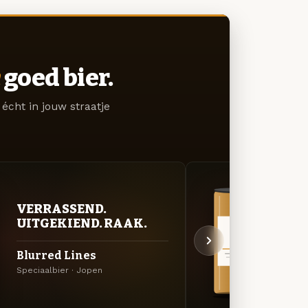
goed bier.
écht in jouw straatje
VERRASSEND.
VER
UITGEKIEND. RAAK.
UIT
Blurred Lines
Adri
Speciaalbier · Jopen
Specia