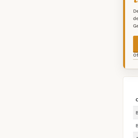
De
d
G
O
B