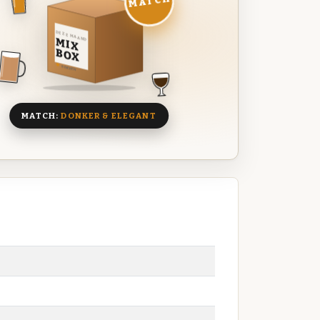
MATCH
DEZE MAAND
MIX
BOX
8 BIEREN
MATCH:
DONKER & ELEGANT