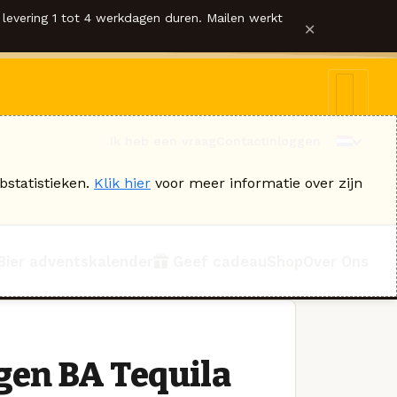
levering 1 tot 4 werkdagen duren. Mailen werkt
×
Ik heb een vraag
Contact
Inloggen
bstatistieken.
Klik hier
voor meer informatie over zijn
Bier adventskalender
Geef cadeau
Shop
Over Ons
en BA Tequila