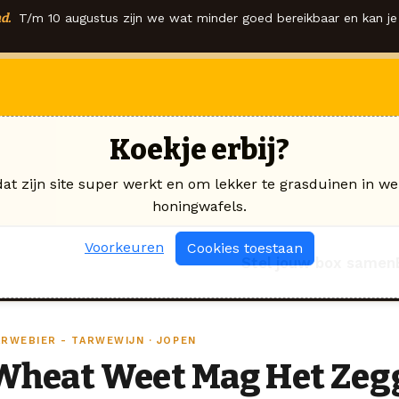
d.
T/m 10 augustus zijn we wat minder goed bereikbaar en kan je 
Koekje erbij?
dat zijn site super werkt en om lekker te grasduinen in we
honingwafels.
Voorkeuren
Cookies toestaan
Stel jouw box samen
ARWEBIER - TARWEWIJN · JOPEN
Wheat Weet Mag Het Zegg