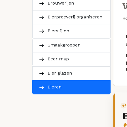
Brouwerijen
Bierproeverij organiseren
H
Bierstijlen
Smaakgroepen
Beer map
Bier glazen
Bieren
P