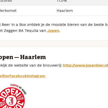
Alcohol
11.0%
Herkomst
Haarlem
j Beer in a Box ontdek je de mooiste bieren van de beste
et Zeggen BA Tequila van
Jopen
.
open — Haarlem
kijk de website van de brouwerij:
http://www.jopenbier.n
itter
Facebook
Instagram