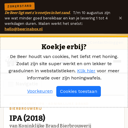
ZOMERSTAND
De Beer ligt met z'n voetjes in het zand.
T/m 10 augustus zijn
×
we wat minder goed bereikbaar en kan je levering 1 tot 4
werkdagen duren. Mailen werkt het snelst:
hello@beerinabox.nl
Ik heb een vraag
Contact
Inloggen
Koekje erbij?
De Beer houdt van cookies, het liefst met honing.
Zodat zijn site super werkt en om lekker te
grasduinen in webstatistieken.
Klik hier
voor meer
informatie over zijn honingwafels.
Navigatie
Voorkeuren
Cookies toestaan
AMERIKAANSE IPA · KONINKLIJKE BRAND
BIERBROUWERIJ
IPA (2018)
van Koninklijke Brand Bierbrouwerij