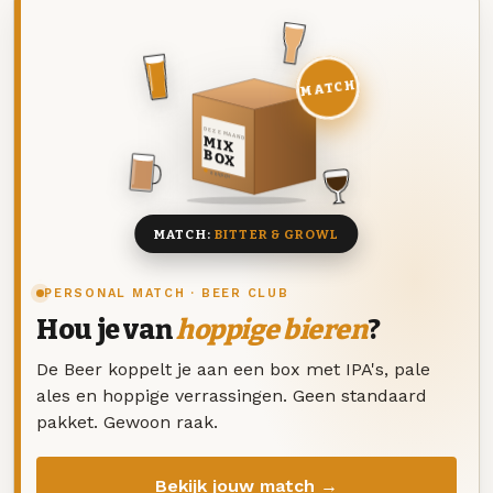
MATCH
DEZE MAAND
MIX
BOX
8 BIEREN
MATCH:
BITTER & GROWL
PERSONAL MATCH · BEER CLUB
Hou je van
hoppige bieren
?
De Beer koppelt je aan een box met IPA's, pale
ales en hoppige verrassingen. Geen standaard
pakket. Gewoon raak.
Bekijk jouw match →