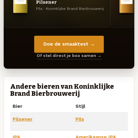
Pilsener
Pils · Koninklijke Brand Bierbrouwerij
Doe de smaaktest →
Of stel direct je box samen →
Andere bieren van Koninklijke
Brand Bierbrouwerij
Bier
Stijl
Pilsener
Pils
IPA
Amerikaanse IPA