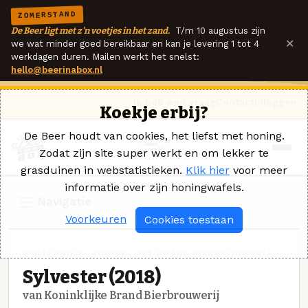
ZOMERSTAND
De Beer ligt met z'n voetjes in het zand.
T/m 10 augustus zijn
×
we wat minder goed bereikbaar en kan je levering 1 tot 4
werkdagen duren. Mailen werkt het snelst:
hello@beerinabox.nl
Ik heb een vraag
Contact
Inloggen
Koekje erbij?
De Beer houdt van cookies, het liefst met honing.
Zodat zijn site super werkt en om lekker te
grasduinen in webstatistieken.
Klik hier
voor meer
informatie over zijn honingwafels.
Navigatie
Voorkeuren
Cookies toestaan
WINTERBIER · KONINKLIJKE BRAND BIERBROUWERIJ
Sylvester (2018)
van Koninklijke Brand Bierbrouwerij