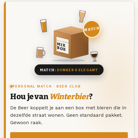
MATCH
DEZE MAAND
MIX
BOX
8 BIEREN
MATCH:
DONKER & ELEGANT
PERSONAL MATCH · BEER CLUB
Hou je van
Winterbier
?
De Beer koppelt je aan een box met bieren die in
dezelfde straat wonen. Geen standaard pakket.
Gewoon raak.