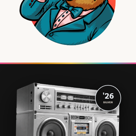
'26
SILVER