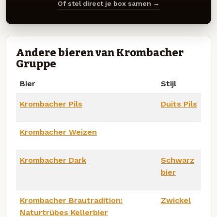
Of stel direct je box samen →
Andere bieren van Krombacher
Gruppe
Bier
Stijl
Krombacher Pils
Duits Pils
Krombacher Weizen
Krombacher Dark
Schwarz
bier
Krombacher Brautradition:
Zwickel
Naturtrübes Kellerbier