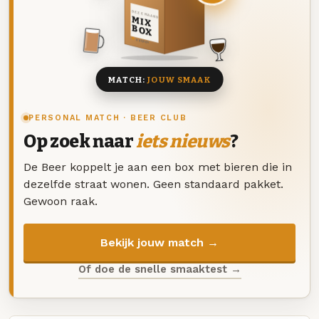
DEZE MAAND
MIX
BOX
8 BIEREN
MATCH:
JOUW SMAAK
PERSONAL MATCH · BEER CLUB
Op zoek naar
iets nieuws
?
De Beer koppelt je aan een box met bieren die in
dezelfde straat wonen. Geen standaard pakket.
Gewoon raak.
Bekijk jouw match →
Of doe de snelle smaaktest →