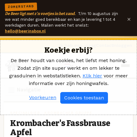
ZOMERSTAND
De Beer ligt met z'n voetjes in het zand.
T/m 10 augustus zijn
×
we wat minder goed bereikbaar en kan je levering 1 tot 4
werkdagen duren. Mailen werkt het snelst:
hello@beerinabox.nl
Ik heb een vraag
Contact
Inloggen
Koekje erbij?
De Beer houdt van cookies, het liefst met honing.
Zodat zijn site super werkt en om lekker te
grasduinen in webstatistieken.
Klik hier
voor meer
informatie over zijn honingwafels.
Navigatie
Voorkeuren
Cookies toestaan
SPECIAALBIER · KROMBACHER GRUPPE
Krombacher's Fassbrause
Apfel