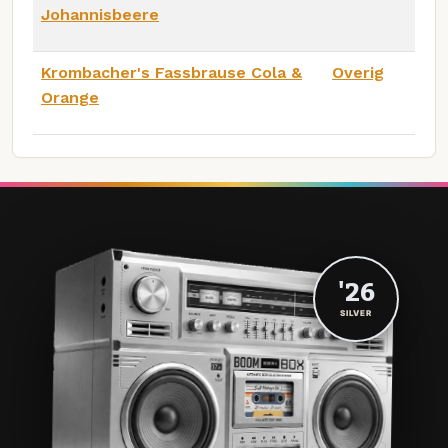
Johannisbeere
Krombacher's Fassbrause Cola &
Overig
Orange
'26
SILVER