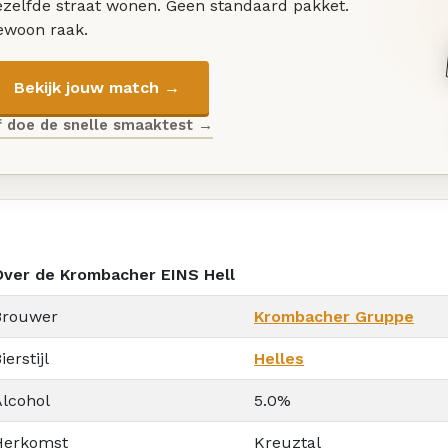
ezelfde straat wonen. Geen standaard pakket.
ewoon raak.
Bekijk jouw match →
f doe de snelle smaaktest →
Over de Krombacher EINS Hell
Brouwer
Krombacher Gruppe
ierstijl
Helles
Alcohol
5.0%
Herkomst
Kreuztal