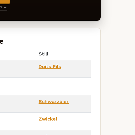
en →
e
Stijl
Duits Pils
Schwarzbier
Zwickel