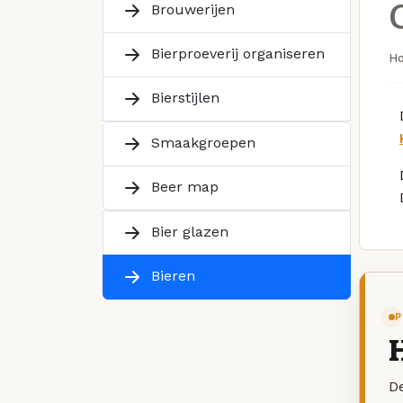
Brouwerijen
Bierproeverij organiseren
H
Bierstijlen
Smaakgroepen
Beer map
Bier glazen
Bieren
P
De