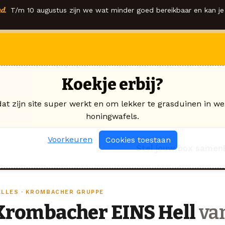
d.
T/m 10 augustus zijn we wat minder goed bereikbaar en kan je 
Koekje erbij?
dat zijn site super werkt en om lekker te grasduinen in we
honingwafels.
Voorkeuren
Cookies toestaan
Stel jouw box samen
ELLES · KROMBACHER GRUPPE
Krombacher EINS Hell
va