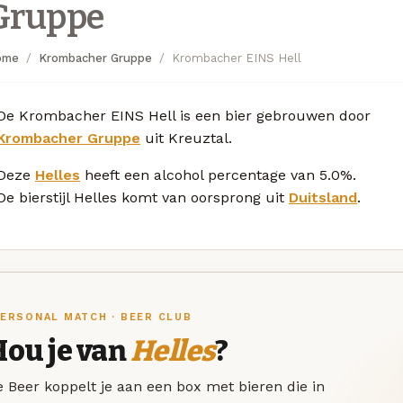
Gruppe
ome
Krombacher Gruppe
Krombacher EINS Hell
De Krombacher EINS Hell is een bier gebrouwen door
Krombacher Gruppe
uit Kreuztal.
Deze
Helles
heeft een alcohol percentage van 5.0%.
De bierstijl Helles komt van oorsprong uit
Duitsland
.
ERSONAL MATCH · BEER CLUB
Hou je van
Helles
?
 Beer koppelt je aan een box met bieren die in