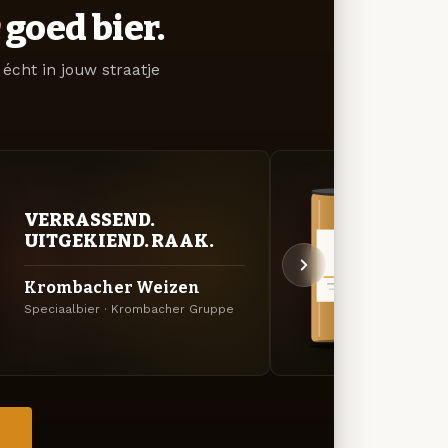
goed bier.
écht in jouw straatje
VERRASSEND.
VER
UITGEKIEND. RAAK.
UIT
Krombacher Weizen
Kro
Speciaalbier · Krombacher Gruppe
Schwar
→