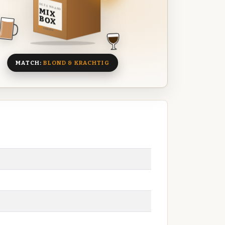
DEZE MAAND
MIX
BOX
8 BIEREN
MATCH:
BLOND & KRACHTIG