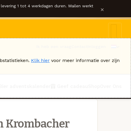
levering 1 tot 4 werkdagen duren. Mailen werkt
×
Ik heb een vraag
Contact
Inloggen
bstatistieken.
Klik hier
voor meer informatie over zijn
Bier adventskalender
Geef cadeau
Shop
Over Ons
n Krombacher