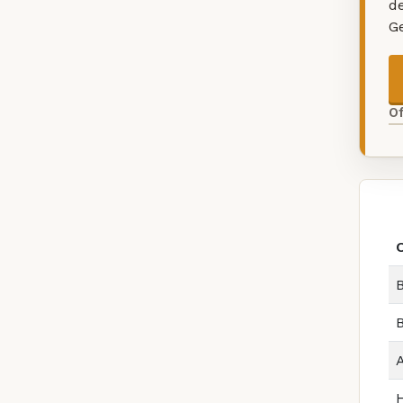
d
G
O
B