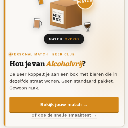
MATCH
DEZE MAAND
MIX
BOX
8 BIEREN
MATCH:
OVERIG
PERSONAL MATCH · BEER CLUB
Hou je van
Alcoholvrij
?
De Beer koppelt je aan een box met bieren die in
dezelfde straat wonen. Geen standaard pakket.
Gewoon raak.
Bekijk jouw match →
Of doe de snelle smaaktest →