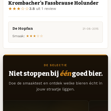
Krombacher's Fassbrause Holunder
★★★☆☆
3.8
uit 1 review
De Hopfan
21-08-2015
Smaak:
★★★☆☆
DE SELECTIE
Niet stoppen bij
één
goed bier.
Doe de smaaktest en ontdek welke bieren écht in
jouw straatje liggen.