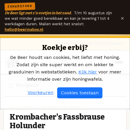
ZOMERSTAND
De Beer ligt met z'n voetjes in het zand.
T/m 10 augustus zijn
×
we wat minder goed bereikbaar en kan je levering 1 tot 4
werkdagen duren. Mailen werkt het snelst:
hello@beerinabox.nl
Ik heb een vraag
Contact
Inloggen
Koekje erbij?
De Beer houdt van cookies, het liefst met honing.
Zodat zijn site super werkt en om lekker te
grasduinen in webstatistieken.
Klik hier
voor meer
informatie over zijn honingwafels.
Navigatie
Voorkeuren
Cookies toestaan
ALCOHOLVRIJ · KROMBACHER GRUPPE
Krombacher's Fassbrause
Holunder