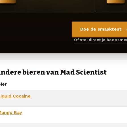
Doe de smaaktest 
Of stel direct je box sam
ndere bieren van Mad Scientist
ier
Liquid Cocaine
Mango Bay