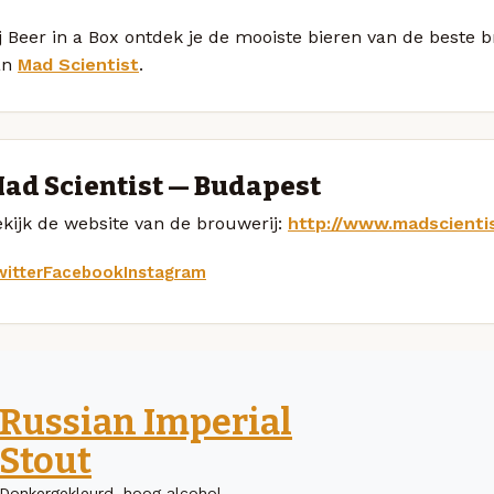
j Beer in a Box ontdek je de mooiste bieren van de beste
an
Mad Scientist
.
ad Scientist — Budapest
kijk de website van de brouwerij:
http://www.madscienti
itter
Facebook
Instagram
Russian Imperial
Stout
Donkergekleurd, hoog alcohol