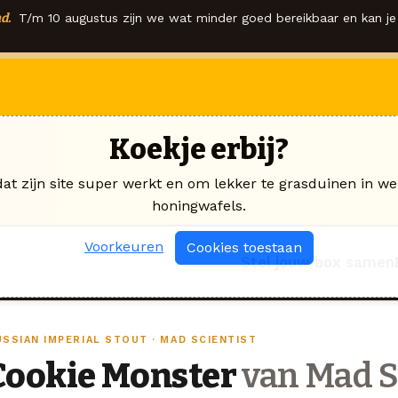
d.
T/m 10 augustus zijn we wat minder goed bereikbaar en kan je 
Koekje erbij?
dat zijn site super werkt en om lekker te grasduinen in we
honingwafels.
Voorkeuren
Cookies toestaan
Stel jouw box samen
USSIAN IMPERIAL STOUT · MAD SCIENTIST
Cookie Monster
van Mad S