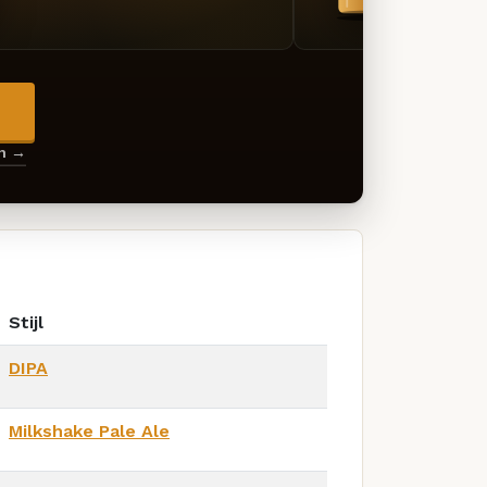
→
en →
Stijl
DIPA
Milkshake Pale Ale