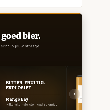
goed bier.
écht in jouw straatje
BITTER. FRUITIG.
BITT
EXPLOSIEF.
EXP
Mango Bay
Jam
Milkshake Pale Ale · Mad Scientist
Amerik