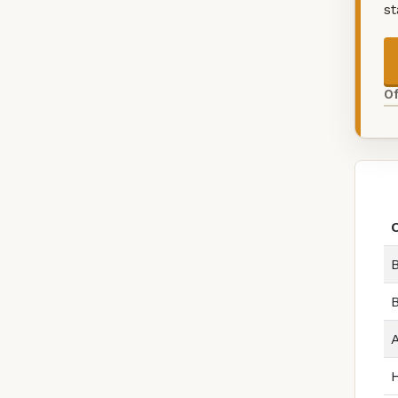
s
O
B