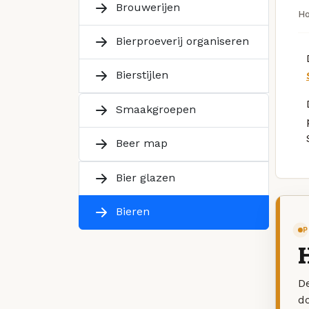
Brouwerijen
H
Bierproeverij organiseren
Bierstijlen
Smaakgroepen
Beer map
Bier glazen
Bieren
P
H
De
d