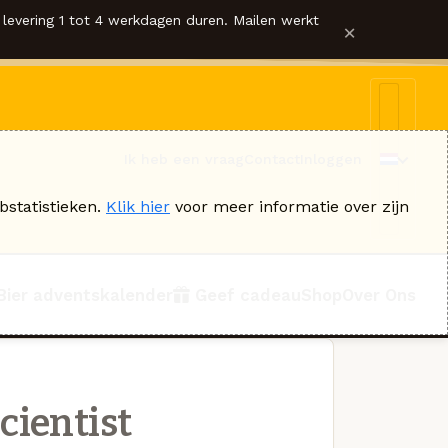
levering 1 tot 4 werkdagen duren. Mailen werkt
×
Ik heb een vraag
Contact
Inloggen
bstatistieken.
Klik hier
voor meer informatie over zijn
Bier adventskalender
Geef cadeau
Shop
Over Ons
cientist