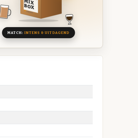
MIX
BOX
8 BIEREN
MATCH:
INTENS & UITDAGEND