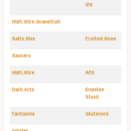
IPA
High Wire Grapefruit
Salty Kiss
Fruited Gose
Saucery
High Wire
APA
Dark Arts
Engelse
Stout
Fantasma
Glutenvrij
Inhaler