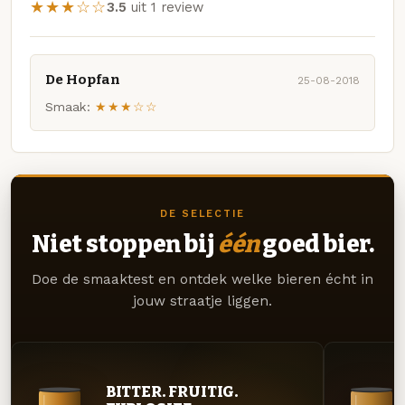
★★★☆☆
3.5
uit 1 review
De Hopfan
25-08-2018
Smaak:
★★★☆☆
DE SELECTIE
Niet stoppen bij
één
goed bier.
Doe de smaaktest en ontdek welke bieren écht in
jouw straatje liggen.
BITTER. FRUITIG.