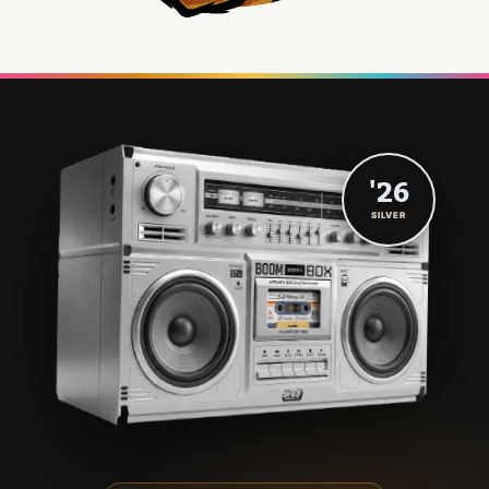
'26
SILVER