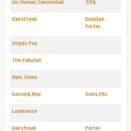
Un-Human Cannonball
TIPA
DairyFreak
Engelse
Porter
Stiggy Pop
The Fabulist
Ripe Times
Dancing Bier
Duits Pils
Luminance
Dairyfreak
Porter