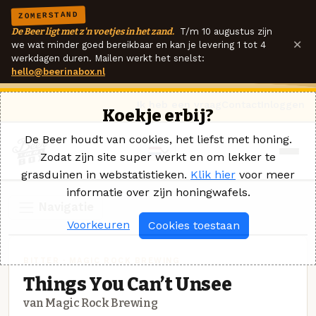
ZOMERSTAND
De Beer ligt met z'n voetjes in het zand.
T/m 10 augustus zijn
×
we wat minder goed bereikbaar en kan je levering 1 tot 4
werkdagen duren. Mailen werkt het snelst:
hello@beerinabox.nl
Ik heb een vraag
Contact
Inloggen
Koekje erbij?
De Beer houdt van cookies, het liefst met honing.
Zodat zijn site super werkt en om lekker te
grasduinen in webstatistieken.
Klik hier
voor meer
informatie over zijn honingwafels.
Navigatie
Voorkeuren
Cookies toestaan
BITTER · MAGIC ROCK BREWING
Things You Can’t Unsee
van Magic Rock Brewing