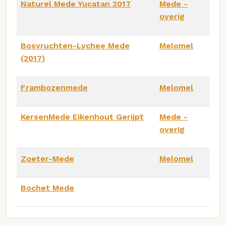
Naturel Mede Yucatan 2017
Mede -
overig
Bosvruchten-Lychee Mede
Melomel
(2017)
Frambozenmede
Melomel
KersenMede Eikenhout Gerijpt
Mede -
overig
Zoeter-Mede
Melomel
Bochet Mede