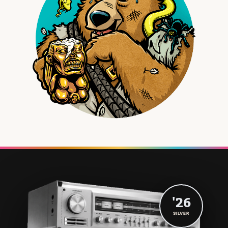
'26
SILVER