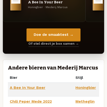
A Bee In Your Beer
Honingbier · Mederij Marcus
Doe de smaaktest →
Of stel direct je box samen →
Andere bieren van Mederij Marcus
Bier
Stijl
A Bee In Your Beer
Honingbier
Chili Peper Mede 2022
Metheglin