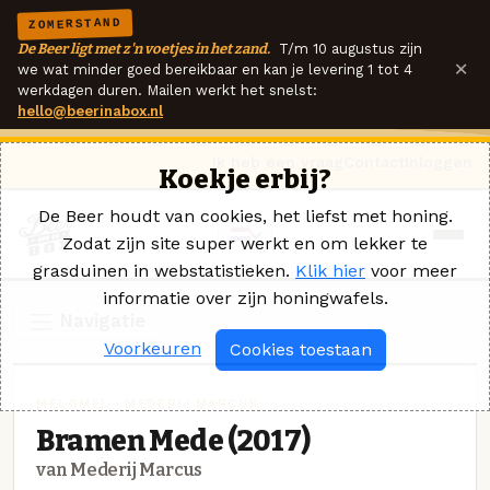
ZOMERSTAND
De Beer ligt met z'n voetjes in het zand.
T/m 10 augustus zijn
×
we wat minder goed bereikbaar en kan je levering 1 tot 4
werkdagen duren. Mailen werkt het snelst:
hello@beerinabox.nl
Ik heb een vraag
Contact
Inloggen
Koekje erbij?
De Beer houdt van cookies, het liefst met honing.
Zodat zijn site super werkt en om lekker te
grasduinen in webstatistieken.
Klik hier
voor meer
informatie over zijn honingwafels.
Navigatie
Voorkeuren
Cookies toestaan
MELOMEL · MEDERIJ MARCUS
Bramen Mede (2017)
van Mederij Marcus