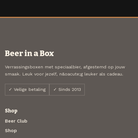
Beer in a Box
Verrassingsboxen met speciaalbier, afgestemd op jouw
smaak. Leuk voor jezelf, n&oacute;g leuker als cadeau.
✓ Veilige betaling
✓ Sinds 2013
Shop
Beer Club
Shop