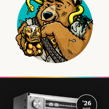
'26
SILVER