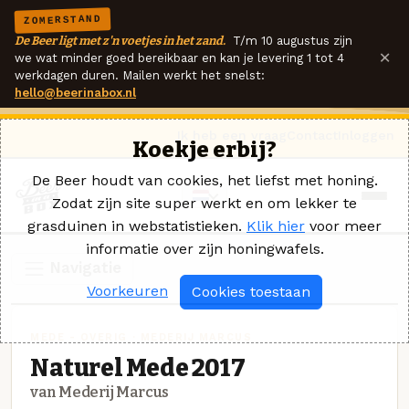
ZOMERSTAND
De Beer ligt met z'n voetjes in het zand.
T/m 10 augustus zijn
×
we wat minder goed bereikbaar en kan je levering 1 tot 4
werkdagen duren. Mailen werkt het snelst:
hello@beerinabox.nl
Ik heb een vraag
Contact
Inloggen
Koekje erbij?
De Beer houdt van cookies, het liefst met honing.
Zodat zijn site super werkt en om lekker te
grasduinen in webstatistieken.
Klik hier
voor meer
informatie over zijn honingwafels.
Navigatie
Voorkeuren
Cookies toestaan
MEDE - OVERIG · MEDERIJ MARCUS
Naturel Mede 2017
van Mederij Marcus