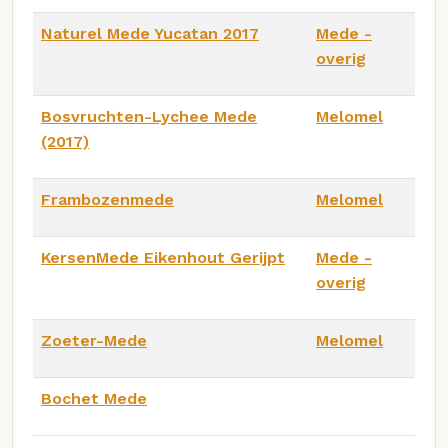
Naturel Mede Yucatan 2017
Mede -
overig
Bosvruchten-Lychee Mede
Melomel
(2017)
Frambozenmede
Melomel
KersenMede Eikenhout Gerijpt
Mede -
overig
Zoeter-Mede
Melomel
Bochet Mede