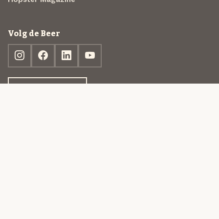
Volg de Beer
Ontdek jouw box
© 2013-2026 Beer in a Box BV