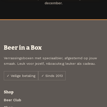
december.
Beer in a Box
Verrassingsboxen met speciaalbier, afgestemd op jouw
smaak. Leuk voor jezelf, n&oacute;g leuker als cadeau.
✓ Veilige betaling
✓ Sinds 2013
Shop
Beer Club