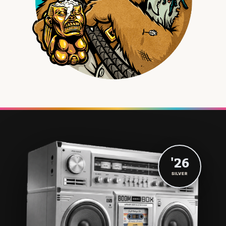
'26
SILVER