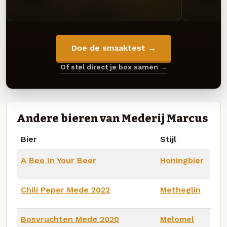
Doe de smaaktest →
Of stel direct je box samen →
Andere bieren van Mederij Marcus
Bier
Stijl
A Bee In Your Beer
Honingbier
Chili Peper Mede 2022
Metheglin
Bosvruchten Mede 2020
Melomel