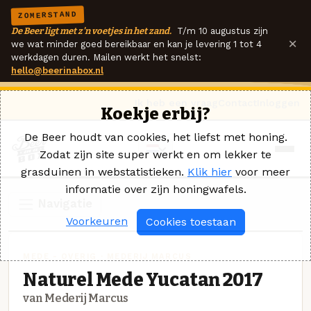
ZOMERSTAND
De Beer ligt met z'n voetjes in het zand.
T/m 10 augustus zijn
×
we wat minder goed bereikbaar en kan je levering 1 tot 4
werkdagen duren. Mailen werkt het snelst:
hello@beerinabox.nl
Ik heb een vraag
Contact
Inloggen
Koekje erbij?
De Beer houdt van cookies, het liefst met honing.
Zodat zijn site super werkt en om lekker te
grasduinen in webstatistieken.
Klik hier
voor meer
informatie over zijn honingwafels.
Navigatie
Voorkeuren
Cookies toestaan
MEDE - OVERIG · MEDERIJ MARCUS
Naturel Mede Yucatan 2017
van Mederij Marcus