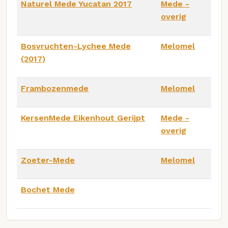
Naturel Mede Yucatan 2017
Mede -
overig
Bosvruchten-Lychee Mede
Melomel
(2017)
Frambozenmede
Melomel
KersenMede Eikenhout Gerijpt
Mede -
overig
Zoeter-Mede
Melomel
Bochet Mede