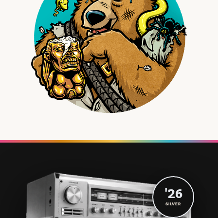
'26
SILVER