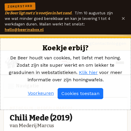
ZOMERSTAND
De Beer ligt met z'n voetjes in het zand.
T/m 10 augustus zijn
×
we wat minder goed bereikbaar en kan je levering 1 tot 4
werkdagen duren. Mailen werkt het snelst:
hello@beerinabox.nl
Ik heb een vraag
Contact
Inloggen
Koekje erbij?
De Beer houdt van cookies, het liefst met honing.
Zodat zijn site super werkt en om lekker te
grasduinen in webstatistieken.
Klik hier
voor meer
informatie over zijn honingwafels.
Navigatie
Voorkeuren
Cookies toestaan
METHEGLIN · MEDERIJ MARCUS
Chili Mede (2019)
van Mederij Marcus