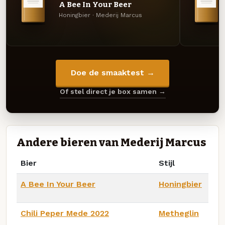
A Bee In Your Beer
Honingbier · Mederij Marcus
Doe de smaaktest →
Of stel direct je box samen →
Andere bieren van Mederij Marcus
Bier
Stijl
A Bee In Your Beer
Honingbier
Chili Peper Mede 2022
Metheglin