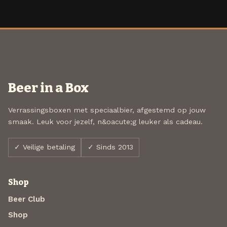
Beer in a Box
Verrassingsboxen met speciaalbier, afgestemd op jouw
smaak. Leuk voor jezelf, n&oacute;g leuker als cadeau.
✓ Veilige betaling
✓ Sinds 2013
Shop
Beer Club
Shop