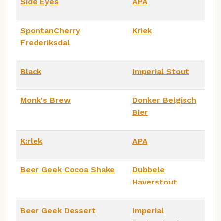
Side Eyes
APA
SpontanCherry
Kriek
Frederiksdal
Black
Imperial Stout
Monk's Brew
Donker Belgisch
Bier
K:rlek
APA
Beer Geek Cocoa Shake
Dubbele
Haverstout
Beer Geek Dessert
Imperial