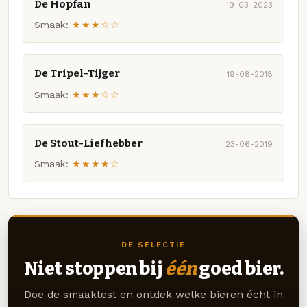
De Hopfan
19-03-2023
Smaak:
★★★☆☆
De Tripel-Tijger
19-08-2018
Smaak:
★★★☆☆
De Stout-Liefhebber
23-06-2019
Smaak:
★★★★☆
DE SELECTIE
Niet stoppen bij
één
goed bier.
Doe de smaaktest en ontdek welke bieren écht in