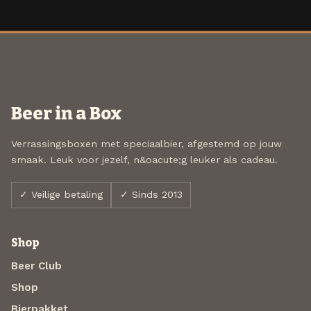
Beer in a Box
Verrassingsboxen met speciaalbier, afgestemd op jouw
smaak. Leuk voor jezelf, n&oacute;g leuker als cadeau.
✓ Veilige betaling
✓ Sinds 2013
Shop
Beer Club
Shop
Bierpakket