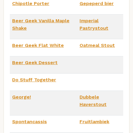
Chipotle Porter
Gepeperd bier
Beer Geek Vanilla Maple
Imperial
Shake
Pastrystout
Beer Geek Flat White
Oatmeal Stout
Beer Geek Dessert
Do Stuff Together
George!
Dubbele
Haverstout
Spontancassis
Fruitlambiek