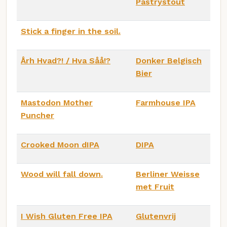
Pastrystout
Stick a finger in the soil.
Årh Hvad?! / Hva Såå!?
Donker Belgisch
Bier
Mastodon Mother
Farmhouse IPA
Puncher
Crooked Moon dIPA
DIPA
Wood will fall down.
Berliner Weisse
met Fruit
I Wish Gluten Free IPA
Glutenvrij