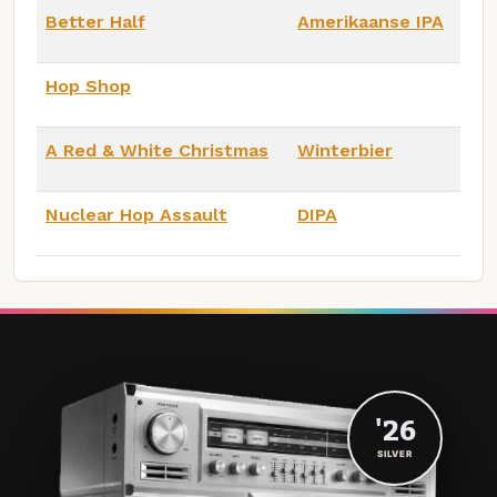
Better Half
Amerikaanse IPA
Hop Shop
A Red & White Christmas
Winterbier
Nuclear Hop Assault
DIPA
'26
SILVER