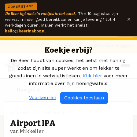
ZOMERSTAND
De Beer ligt met z'n voetjes in het zand.
T/m 10 augustus zijn
×
we wat minder goed bereikbaar en kan je levering 1 tot 4
werkdagen duren. Mailen werkt het snelst:
hello@beerinabox.nl
Ik heb een vraag
Contact
Inloggen
Koekje erbij?
De Beer houdt van cookies, het liefst met honing.
Zodat zijn site super werkt en om lekker te
grasduinen in webstatistieken.
Klik hier
voor meer
informatie over zijn honingwafels.
Navigatie
Voorkeuren
Cookies toestaan
SPECIAALBIER · MIKKELLER
Airport IPA
van Mikkeller