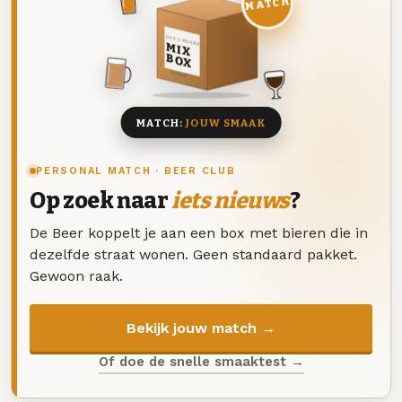
MATCH
DEZE MAAND
MIX
BOX
8 BIEREN
MATCH:
JOUW SMAAK
PERSONAL MATCH · BEER CLUB
Op zoek naar
iets nieuws
?
De Beer koppelt je aan een box met bieren die in
dezelfde straat wonen. Geen standaard pakket.
Gewoon raak.
Bekijk jouw match →
Of doe de snelle smaaktest →