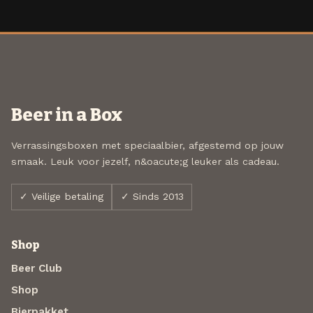
Beer in a Box
Verrassingsboxen met speciaalbier, afgestemd op jouw
smaak. Leuk voor jezelf, n&oacute;g leuker als cadeau.
✓ Veilige betaling
✓ Sinds 2013
Shop
Beer Club
Shop
Bierpakket