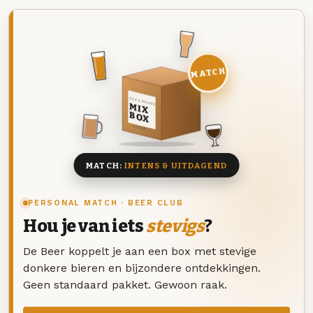
MATCH
DEZE MAAND
MIX
BOX
8 BIEREN
MATCH:
INTENS & UITDAGEND
PERSONAL MATCH · BEER CLUB
Hou je van iets
stevigs
?
De Beer koppelt je aan een box met stevige
donkere bieren en bijzondere ontdekkingen.
Geen standaard pakket. Gewoon raak.