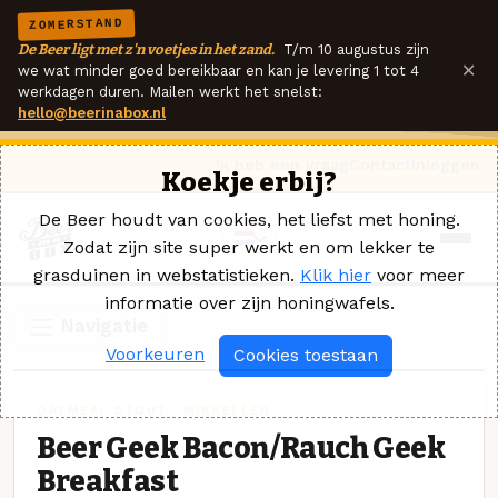
ZOMERSTAND
De Beer ligt met z'n voetjes in het zand.
T/m 10 augustus zijn
×
we wat minder goed bereikbaar en kan je levering 1 tot 4
werkdagen duren. Mailen werkt het snelst:
hello@beerinabox.nl
Ik heb een vraag
Contact
Inloggen
Koekje erbij?
De Beer houdt van cookies, het liefst met honing.
Zodat zijn site super werkt en om lekker te
grasduinen in webstatistieken.
Klik hier
voor meer
informatie over zijn honingwafels.
Navigatie
Voorkeuren
Cookies toestaan
OATMEAL STOUT · MIKKELLER
Beer Geek Bacon/Rauch Geek
Breakfast