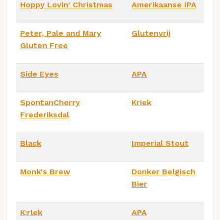
Hoppy Lovin' Christmas
Amerikaanse IPA
Peter, Pale and Mary
Glutenvrij
Gluten Free
Side Eyes
APA
SpontanCherry
Kriek
Frederiksdal
Black
Imperial Stout
Monk's Brew
Donker Belgisch
Bier
K:rlek
APA