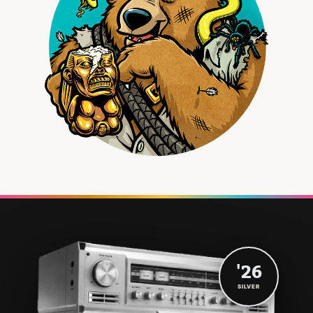
'26
SILVER