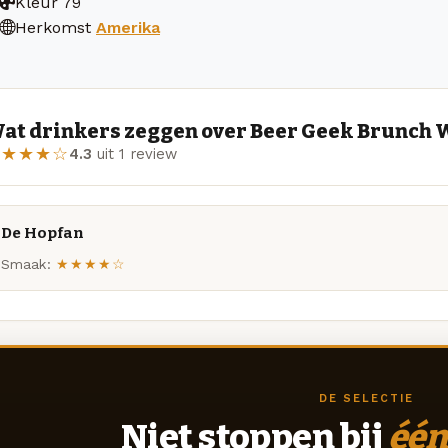
Kleur
79
Herkomst
Amerika
at drinkers zeggen over Beer Geek Brunch W
★★★★☆
4.3
uit 1 review
De Hopfan
Smaak:
★★★★☆
DE SELECTIE
Niet stoppen bij
één