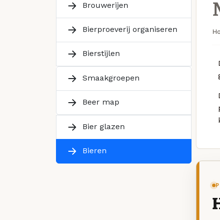
Brouwerijen
Bierproeverij organiseren
H
Bierstijlen
Smaakgroepen
Beer map
Bier glazen
Bieren
P
H