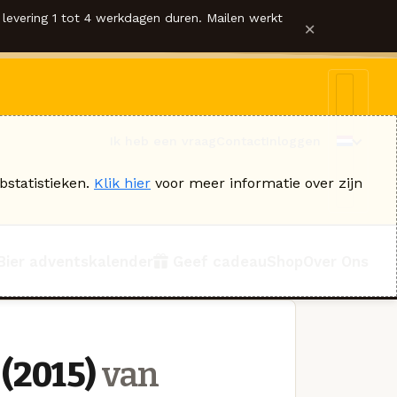
levering 1 tot 4 werkdagen duren. Mailen werkt
×
Ik heb een vraag
Contact
Inloggen
bstatistieken.
Klik hier
voor meer informatie over zijn
Bier adventskalender
Geef cadeau
Shop
Over Ons
(2015)
van