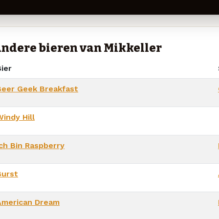
ndere bieren van Mikkeller
ier
Beer Geek Breakfast
indy Hill
Ich Bin Raspberry
Burst
American Dream