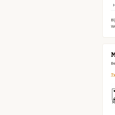
Bi
W
M
Be
Tw