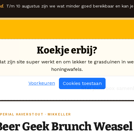
d.
T/m 10 augustus zijn we wat minder goed bereikbaar en kan je 
Koekje erbij?
dat zijn site super werkt en om lekker te grasduinen in we
honingwafels.
Voorkeuren
Cookies toestaan
Stel jouw box samen
MPERIAL HAVERSTOUT · MIKKELLER
Beer Geek Brunch Weasel 