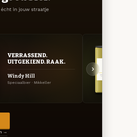
écht in jouw straatje
ZUU
VERRASSEND.
AVO
UITGEKIEND. RAAK.
Ich 
Windy Hill
Berlin
Speciaalbier · Mikkeller
Mikkel
→
en →