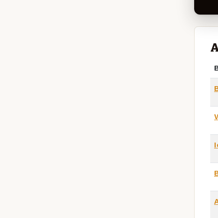
A
B
W