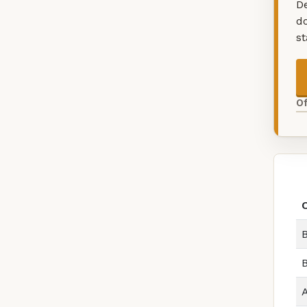
De
d
s
O
B