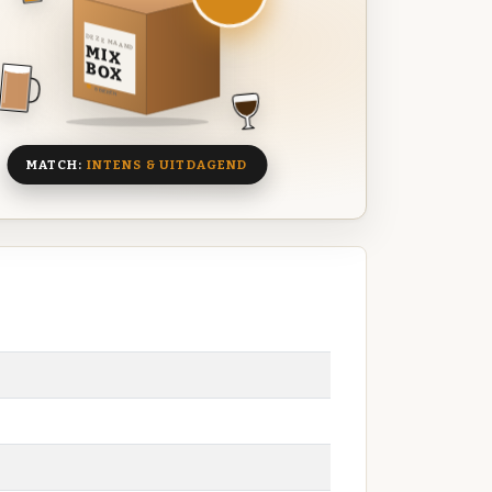
DEZE MAAND
MIX
BOX
8 BIEREN
MATCH:
INTENS & UITDAGEND