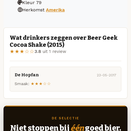
Kleur
79
Herkomst
Amerika
Wat drinkers zeggen over Beer Geek
Cocoa Shake (2015)
★★★☆☆
3.8
uit 1 review
De Hopfan
23-05-2017
Smaak:
★★★☆☆
DE SELECTIE
Niet stoppen bij
één
goed bier.