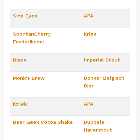
Side Eyes
APA
SpontanCherry
Kriek
Frederiksdal
Black
Imperial Stout
Monk's Brew
Donker Belgisch
Bier
K:rlek
APA
Beer Geek Cocoa Shake
Dubbele
Haverstout