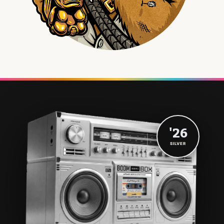
'26
SILVER