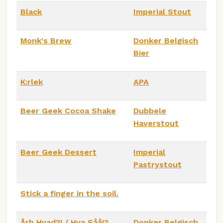
Black
Imperial Stout
Monk's Brew
Donker Belgisch
Bier
K:rlek
APA
Beer Geek Cocoa Shake
Dubbele
Haverstout
Beer Geek Dessert
Imperial
Pastrystout
Stick a finger in the soil.
Årh Hvad?! / Hva Såå!?
Donker Belgisch