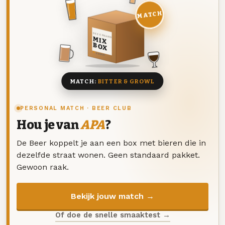
MATCH
DEZE MAAND
MIX
BOX
8 BIEREN
MATCH:
BITTER & GROWL
PERSONAL MATCH · BEER CLUB
Hou je van
APA
?
De Beer koppelt je aan een box met bieren die in
dezelfde straat wonen. Geen standaard pakket.
Gewoon raak.
Bekijk jouw match →
Of doe de snelle smaaktest →