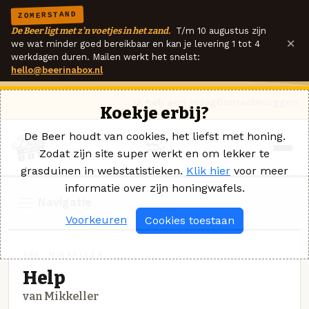
ZOMERSTAND
De Beer ligt met z'n voetjes in het zand.
T/m 10 augustus zijn
×
we wat minder goed bereikbaar en kan je levering 1 tot 4
werkdagen duren. Mailen werkt het snelst:
hello@beerinabox.nl
Ik heb een vraag
Contact
Inloggen
Koekje erbij?
De Beer houdt van cookies, het liefst met honing.
Zodat zijn site super werkt en om lekker te
grasduinen in webstatistieken.
Klik hier
voor meer
informatie over zijn honingwafels.
Navigatie
Voorkeuren
Cookies toestaan
APA · MIKKELLER
Help
van Mikkeller