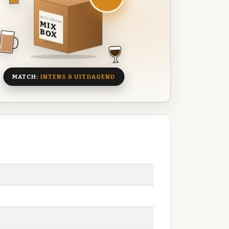
DEZE MAAND
MIX
BOX
8 BIEREN
MATCH:
INTENS & UITDAGEND