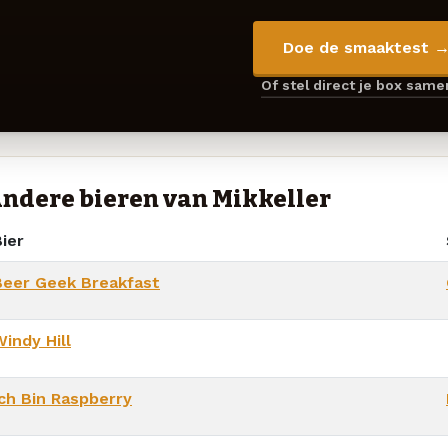
Doe de smaaktest 
Of stel direct je box sam
ndere bieren van Mikkeller
ier
Beer Geek Breakfast
indy Hill
Ich Bin Raspberry