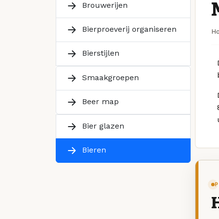
Brouwerijen
Bierproeverij organiseren
H
Bierstijlen
Smaakgroepen
Beer map
Bier glazen
Bieren
P
H