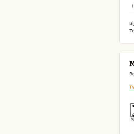
Bi
T
M
Be
Tw