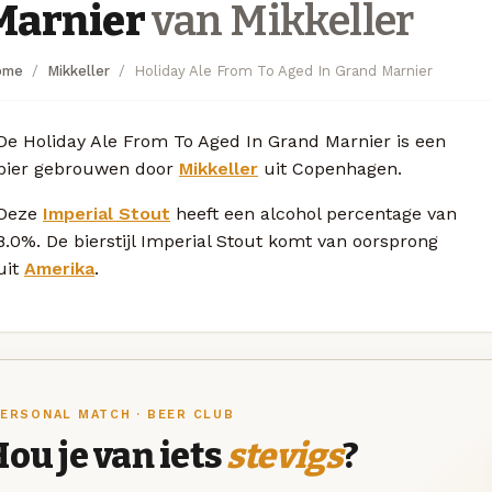
Marnier
van Mikkeller
ome
Mikkeller
Holiday Ale From To Aged In Grand Marnier
De Holiday Ale From To Aged In Grand Marnier is een
bier gebrouwen door
Mikkeller
uit Copenhagen.
Deze
Imperial Stout
heeft een alcohol percentage van
8.0%. De bierstijl Imperial Stout komt van oorsprong
uit
Amerika
.
ERSONAL MATCH · BEER CLUB
ou je van iets
stevigs
?