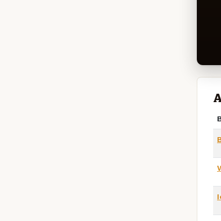
A
B
W