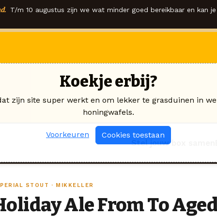
d.
T/m 10 augustus zijn we wat minder goed bereikbaar en kan je 
Koekje erbij?
dat zijn site super werkt en om lekker te grasduinen in we
honingwafels.
Voorkeuren
Cookies toestaan
Stel jouw box samen
MPERIAL STOUT · MIKKELLER
Holiday Ale From To Aged