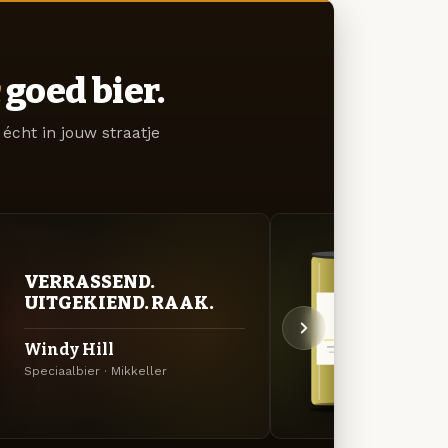
goed bier.
écht in jouw straatje
ZUU
VERRASSEND.
AVO
UITGEKIEND. RAAK.
Ich 
Windy Hill
Berlin
Speciaalbier · Mikkeller
Mikkel