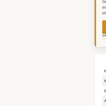
De
d
s
O
B