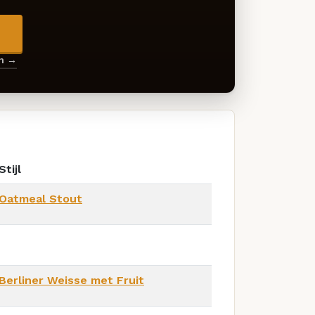
→
en →
Stijl
Oatmeal Stout
Berliner Weisse met Fruit