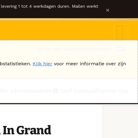
levering 1 tot 4 werkdagen duren. Mailen werkt
×
Ik heb een vraag
Contact
Inloggen
bstatistieken.
Klik hier
voor meer informatie over zijn
Bier adventskalender
Geef cadeau
Shop
Over Ons
 In Grand