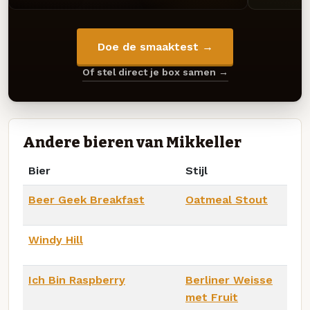
Doe de smaaktest →
Of stel direct je box samen →
Andere bieren van Mikkeller
Bier
Stijl
Beer Geek Breakfast
Oatmeal Stout
Windy Hill
Ich Bin Raspberry
Berliner Weisse
met Fruit