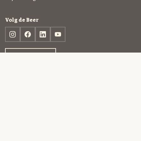
Volg de Beer
Ontdek jouw box
© 2013-2026 Beer in a Box BV