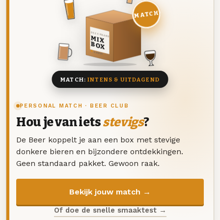
MATCH
DEZE MAAND
MIX
BOX
8 BIEREN
MATCH:
INTENS & UITDAGEND
PERSONAL MATCH · BEER CLUB
Hou je van iets
stevigs
?
De Beer koppelt je aan een box met stevige
donkere bieren en bijzondere ontdekkingen.
Geen standaard pakket. Gewoon raak.
Bekijk jouw match →
Of doe de snelle smaaktest →