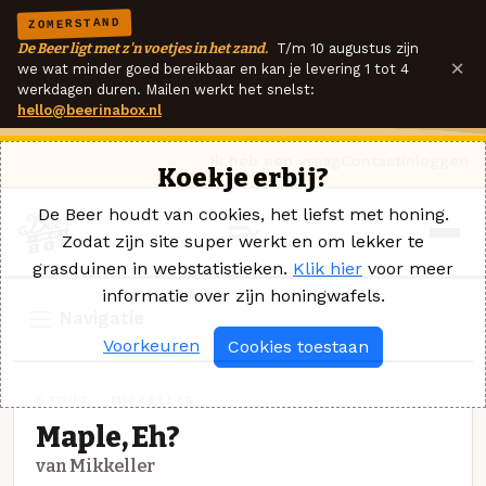
ZOMERSTAND
De Beer ligt met z'n voetjes in het zand.
T/m 10 augustus zijn
×
we wat minder goed bereikbaar en kan je levering 1 tot 4
werkdagen duren. Mailen werkt het snelst:
hello@beerinabox.nl
Ik heb een vraag
Contact
Inloggen
Koekje erbij?
De Beer houdt van cookies, het liefst met honing.
Zodat zijn site super werkt en om lekker te
grasduinen in webstatistieken.
Klik hier
voor meer
informatie over zijn honingwafels.
Navigatie
Voorkeuren
Cookies toestaan
STOUT_ · MIKKELLER
Maple, Eh?
van Mikkeller