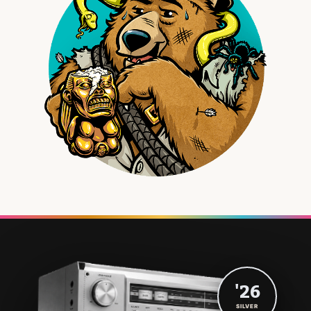
'26
SILVER