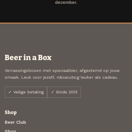
december.
Beer in a Box
Verrassingsboxen met speciaalbier, afgestemd op jouw
smaak. Leuk voor jezelf, n&oacute;g leuker als cadeau.
✓ Veilige betaling
✓ Sinds 2013
Shop
Beer Club
Shop