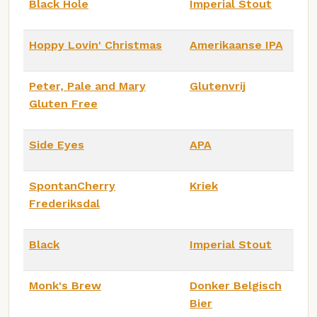
Black Hole
Imperial Stout
Hoppy Lovin' Christmas
Amerikaanse IPA
Peter, Pale and Mary
Glutenvrij
Gluten Free
Side Eyes
APA
SpontanCherry
Kriek
Frederiksdal
Black
Imperial Stout
Monk's Brew
Donker Belgisch
Bier