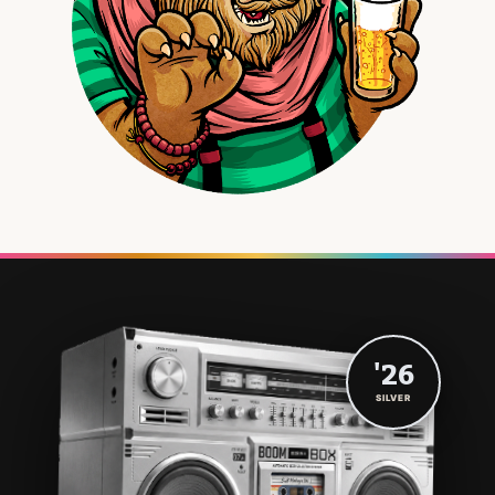
'26
SILVER