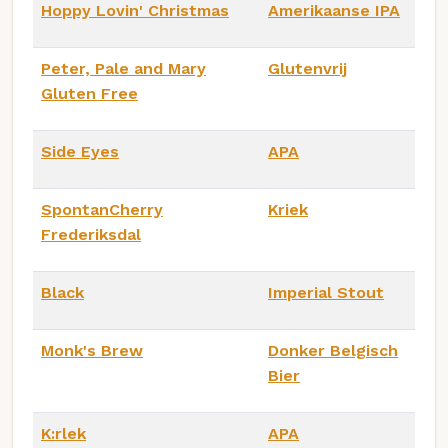
Hoppy Lovin' Christmas
Amerikaanse IPA
Peter, Pale and Mary
Glutenvrij
Gluten Free
Side Eyes
APA
SpontanCherry
Kriek
Frederiksdal
Black
Imperial Stout
Monk's Brew
Donker Belgisch
Bier
K:rlek
APA