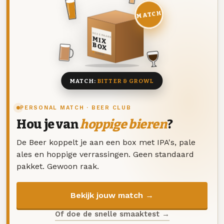
MATCH
DEZE MAAND
MIX
BOX
8 BIEREN
MATCH:
BITTER & GROWL
PERSONAL MATCH · BEER CLUB
Hou je van
hoppige bieren
?
De Beer koppelt je aan een box met IPA's, pale
ales en hoppige verrassingen. Geen standaard
pakket. Gewoon raak.
Bekijk jouw match →
Of doe de snelle smaaktest →