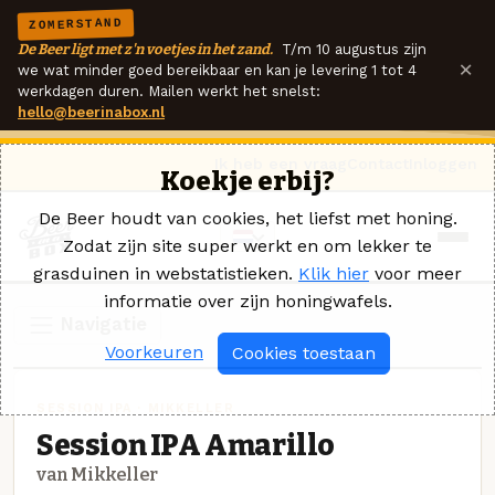
ZOMERSTAND
De Beer ligt met z'n voetjes in het zand.
T/m 10 augustus zijn
×
we wat minder goed bereikbaar en kan je levering 1 tot 4
werkdagen duren. Mailen werkt het snelst:
hello@beerinabox.nl
Ik heb een vraag
Contact
Inloggen
Koekje erbij?
De Beer houdt van cookies, het liefst met honing.
Zodat zijn site super werkt en om lekker te
grasduinen in webstatistieken.
Klik hier
voor meer
informatie over zijn honingwafels.
Navigatie
Voorkeuren
Cookies toestaan
SESSION IPA · MIKKELLER
Session IPA Amarillo
van Mikkeller