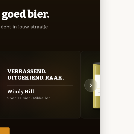
goed bier.
écht in jouw straatje
ZUU
VERRASSEND.
AVO
UITGEKIEND. RAAK.
Ich 
Windy Hill
Berlin
Speciaalbier · Mikkeller
Mikkel