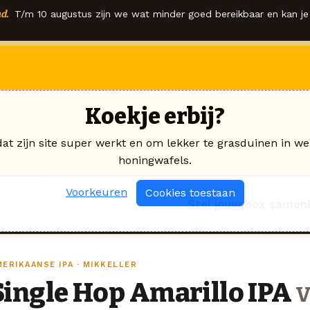
d.
T/m 10 augustus zijn we wat minder goed bereikbaar en kan je 
Koekje erbij?
dat zijn site super werkt en om lekker te grasduinen in we
honingwafels.
Voorkeuren
Cookies toestaan
Stel jouw box samen
ERIKAANSE IPA · MIKKELLER
Single Hop Amarillo IPA
v