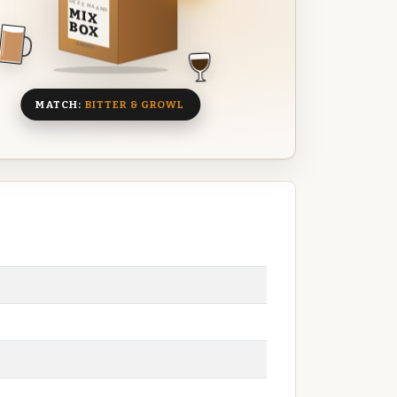
DEZE MAAND
MIX
BOX
8 BIEREN
MATCH:
BITTER & GROWL