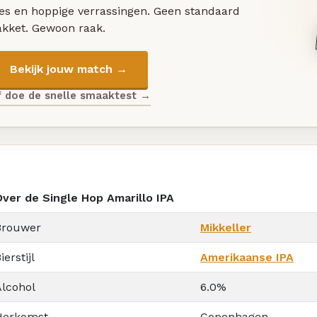
les en hoppige verrassingen. Geen standaard
akket. Gewoon raak.
Bekijk jouw match →
f doe de snelle smaaktest →
Over de Single Hop Amarillo IPA
Brouwer
Mikkeller
ierstijl
Amerikaanse IPA
Alcohol
6.0%
Herkomst
Copenhagen