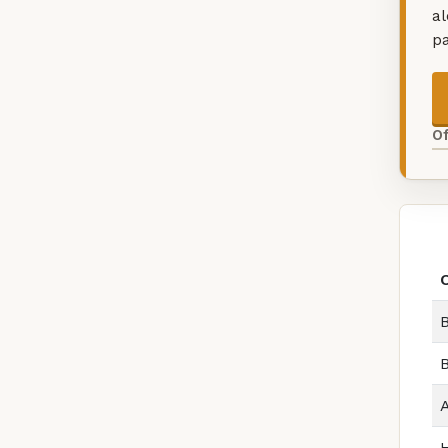
a
p
O
B