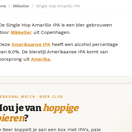
ome
Mikkeller
Single Hop Amarillo IPA
De Single Hop Amarillo IPA is een bier gebrouwen
door
Mikkeller
uit Copenhagen.
Deze
Amerikaanse IPA
heeft een alcohol percentage
van 6.0%. De bierstijl Amerikaanse IPA komt van
oorsprong uit
Amerika
.
ERSONAL MATCH · BEER CLUB
Hou je van
hoppige
bieren
?
 Beer koppelt je aan een box met IPA's, pale