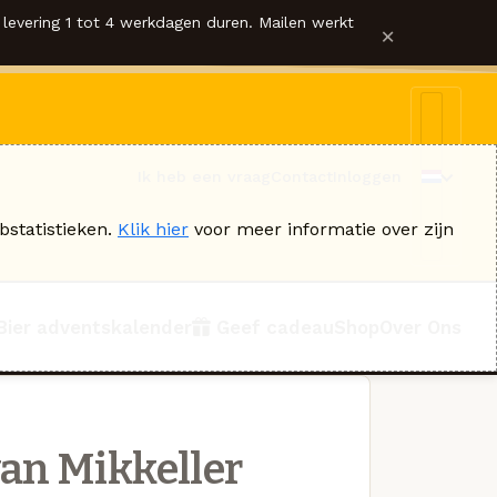
levering 1 tot 4 werkdagen duren. Mailen werkt
×
Ik heb een vraag
Contact
Inloggen
bstatistieken.
Klik hier
voor meer informatie over zijn
Bier adventskalender
Geef cadeau
Shop
Over Ons
an Mikkeller