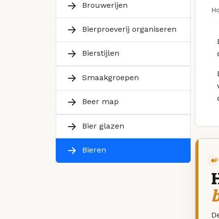
Brouwerijen
H
Bierproeverij organiseren
Bierstijlen
Smaakgroepen
Beer map
Bier glazen
Bieren
P
De