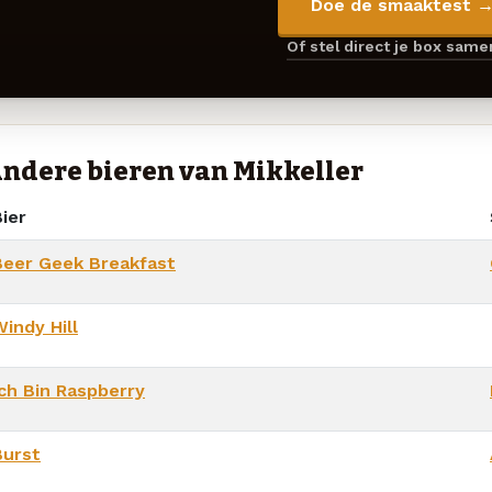
Doe de smaaktest 
Of stel direct je box sam
ndere bieren van Mikkeller
ier
Beer Geek Breakfast
indy Hill
Ich Bin Raspberry
Burst