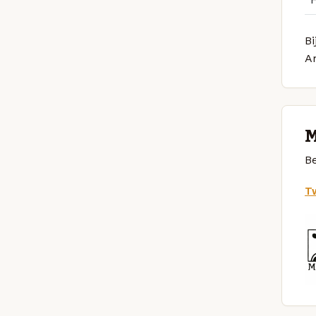
Bi
A
M
Be
Tw