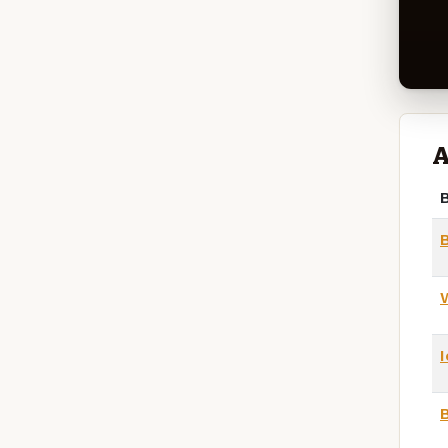
A
B
W