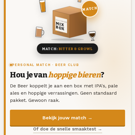
MATCH
DEZE MAAND
MIX
BOX
8 BIEREN
MATCH:
BITTER & GROWL
PERSONAL MATCH · BEER CLUB
Hou je van
hoppige bieren
?
De Beer koppelt je aan een box met IPA's, pale
ales en hoppige verrassingen. Geen standaard
pakket. Gewoon raak.
Bekijk jouw match →
Of doe de snelle smaaktest →