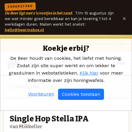
ZOMERSTAND
De Beer ligt met z'n voetjes in het zand.
T/m 10 augustus zijn
×
we wat minder goed bereikbaar en kan je levering 1 tot 4
werkdagen duren. Mailen werkt het snelst:
hello@beerinabox.nl
Ik heb een vraag
Contact
Inloggen
Koekje erbij?
De Beer houdt van cookies, het liefst met honing.
Zodat zijn site super werkt en om lekker te
grasduinen in webstatistieken.
Klik hier
voor meer
informatie over zijn honingwafels.
Navigatie
Voorkeuren
Cookies toestaan
AMERIKAANSE IPA · MIKKELLER
Single Hop Stella IPA
van Mikkeller