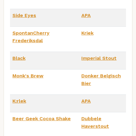
Side Eyes
APA
SpontanCherry
Kriek
Frederiksdal
Black
Imperial Stout
Monk's Brew
Donker Belgisch
Bier
K:rlek
APA
Beer Geek Cocoa Shake
Dubbele
Haverstout