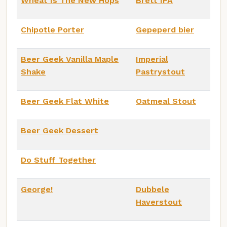
Wheat Is The New Hops
Brett IPA
Chipotle Porter
Gepeperd bier
Beer Geek Vanilla Maple
Imperial
Shake
Pastrystout
Beer Geek Flat White
Oatmeal Stout
Beer Geek Dessert
Do Stuff Together
George!
Dubbele
Haverstout