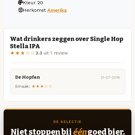
Kleur
20
Herkomst
Amerika
Wat drinkers zeggen over Single Hop
Stella IPA
★★★☆☆
3.3
uit 1 review
De Hopfan
21-07-2016
Smaak:
★★★☆☆
DE SELECTIE
Niet stoppen bij
één
goed bier.