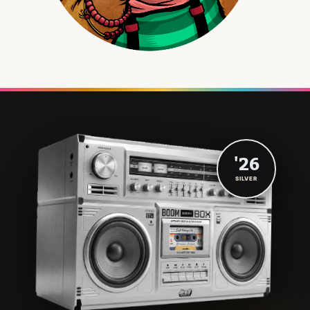
'26
SILVER