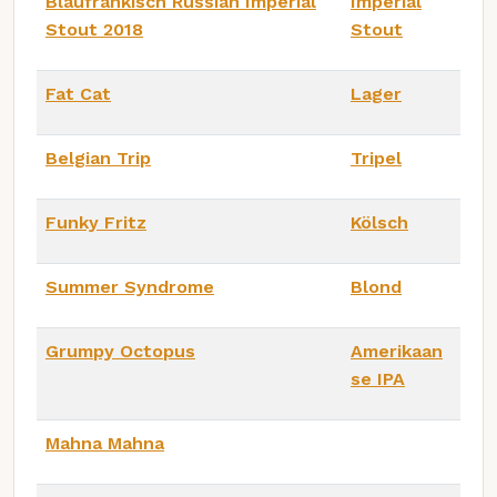
Blaufränkisch Russian Imperial
Imperial
Stout 2018
Stout
Fat Cat
Lager
Belgian Trip
Tripel
Funky Fritz
Kölsch
Summer Syndrome
Blond
Grumpy Octopus
Amerikaan
se IPA
Mahna Mahna