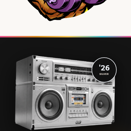
'26
SILVER