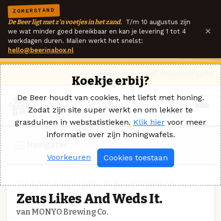
ZOMERSTAND
De Beer ligt met z'n voetjes in het zand.
T/m 10 augustus zijn
×
we wat minder goed bereikbaar en kan je levering 1 tot 4
werkdagen duren. Mailen werkt het snelst:
hello@beerinabox.nl
Ik heb een vraag
Contact
Inloggen
Koekje erbij?
De Beer houdt van cookies, het liefst met honing.
Zodat zijn site super werkt en om lekker te
grasduinen in webstatistieken.
Klik hier
voor meer
informatie over zijn honingwafels.
Navigatie
Voorkeuren
Cookies toestaan
BELGISCH GOUDBLOND · MONYO BREWING CO.
Zeus Likes And Weds It.
van MONYO Brewing Co.