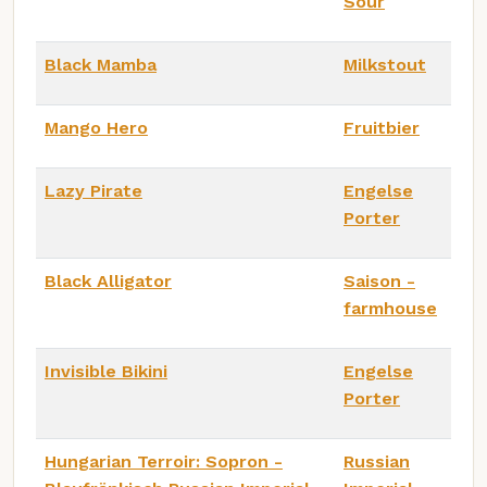
Sour
Black Mamba
Milkstout
Mango Hero
Fruitbier
Lazy Pirate
Engelse
Porter
Black Alligator
Saison -
farmhouse
Invisible Bikini
Engelse
Porter
Hungarian Terroir: Sopron -
Russian