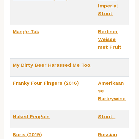
Imperial
Stout
Mange Tak
Berliner
Weisse
met Fruit
My Dirty Beer Harassed Me Too.
Franky Four Fingers (2016)
Amerikaan
se
Barleywine
Naked Penguin
Stout_
Boris (2019)
Russian