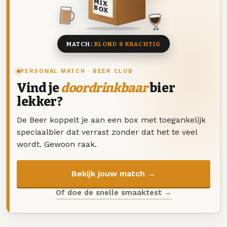
MIX
BOX
8 BIEREN
MATCH:
BLOND & KRACHTIG
PERSONAL MATCH · BEER CLUB
Vind je
doordrinkbaar
bier
lekker?
De Beer koppelt je aan een box met toegankelijk
speciaalbier dat verrast zonder dat het te veel
wordt. Gewoon raak.
Bekijk jouw match →
Of doe de snelle smaaktest →