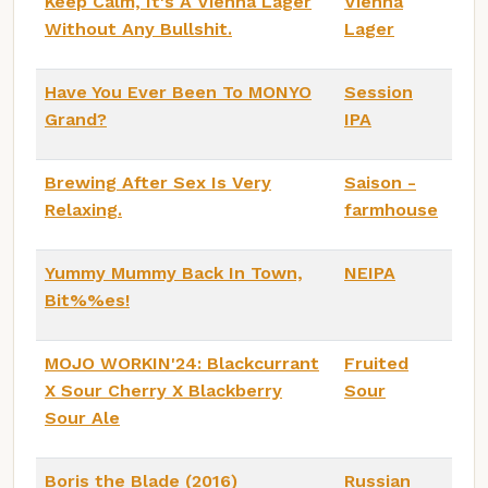
Keep Calm, It's A Vienna Lager
Vienna
Without Any Bullshit.
Lager
Have You Ever Been To MONYO
Session
Grand?
IPA
Brewing After Sex Is Very
Saison -
Relaxing.
farmhouse
Yummy Mummy Back In Town,
NEIPA
Bit%%es!
MOJO WORKIN'24: Blackcurrant
Fruited
X Sour Cherry X Blackberry
Sour
Sour Ale
Boris the Blade (2016)
Russian