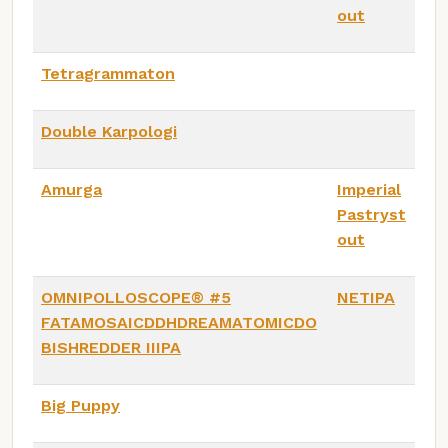
out
Tetragrammaton
Double Karpologi
Amurga
Imperial
Pastryst
out
OMNIPOLLOSCOPE®️ #5
NETIPA
FATAMOSAICDDHDREAMATOMICDO
BISHREDDER IIIPA
Big Puppy