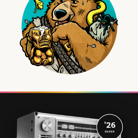
'26
SILVER