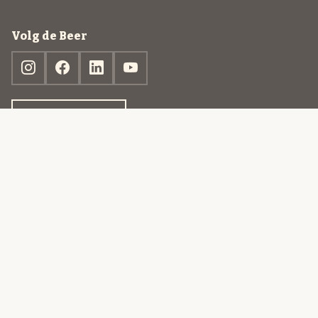
Volg de Beer
Ontdek jouw box
© 2013-2026 Beer in a Box BV