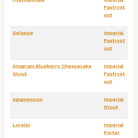
Pastryst
out
Selassie
Imperial
Pastryst
out
Anagram Blueberry Cheesecake
Imperial
Stout
Pastryst
out
Agamemnon
Imperial
Stout
Lorelei
Imperial
Porter