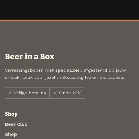
Beer in a Box
Verrassingsboxen met speciaalbier, afgestemd op jouw
smaak. Leuk voor jezelf, n&oacute;g leuker als cadeau.
✓ Veilige betaling
✓ Sinds 2013
Shop
Beer Club
Shop