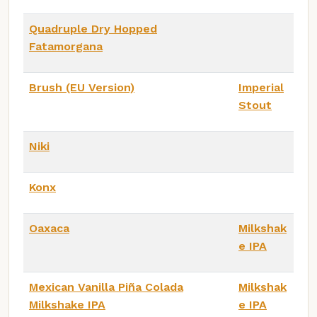
Quadruple Dry Hopped
Fatamorgana
Brush (EU Version)
Imperial
Stout
Niki
Konx
Oaxaca
Milkshak
e IPA
Mexican Vanilla Piña Colada
Milkshak
Milkshake IPA
e IPA