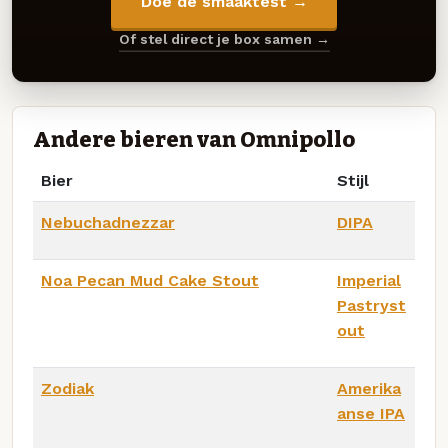
Doe de smaaktest →
Of stel direct je box samen →
Andere bieren van Omnipollo
Bier
Stijl
Nebuchadnezzar
DIPA
Noa Pecan Mud Cake Stout
Imperial
Pastryst
out
Zodiak
Amerika
anse IPA