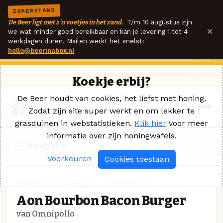
ZOMERSTAND
De Beer ligt met z'n voetjes in het zand.
T/m 10 augustus zijn
×
we wat minder goed bereikbaar en kan je levering 1 tot 4
werkdagen duren. Mailen werkt het snelst:
hello@beerinabox.nl
Ik heb een vraag
Contact
Inloggen
Koekje erbij?
De Beer houdt van cookies, het liefst met honing.
Zodat zijn site super werkt en om lekker te
grasduinen in webstatistieken.
Klik hier
voor meer
informatie over zijn honingwafels.
Navigatie
Voorkeuren
Cookies toestaan
IMPERIAL PASTRYSTOUT · OMNIPOLLO
Aon Bourbon Bacon Burger
van Omnipollo