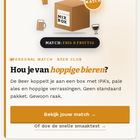
MATCH
DEZE MAAND
MIX
BOX
8 BIEREN
MATCH:
FRIS & FRUITIG
PERSONAL MATCH · BEER CLUB
Hou je van
hoppige bieren
?
De Beer koppelt je aan een box met IPA's, pale
ales en hoppige verrassingen. Geen standaard
pakket. Gewoon raak.
Bekijk jouw match →
Of doe de snelle smaaktest →