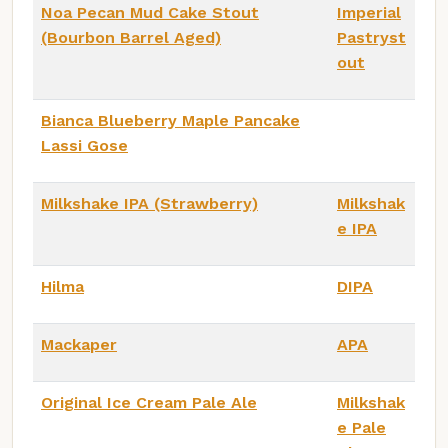
Noa Pecan Mud Cake Stout
Imperial
(Bourbon Barrel Aged)
Pastryst
out
Bianca Blueberry Maple Pancake
Lassi Gose
Milkshake IPA (Strawberry)
Milkshak
e IPA
Hilma
DIPA
Mackaper
APA
Original Ice Cream Pale Ale
Milkshak
e Pale