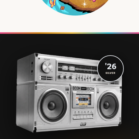
'26
SILVER