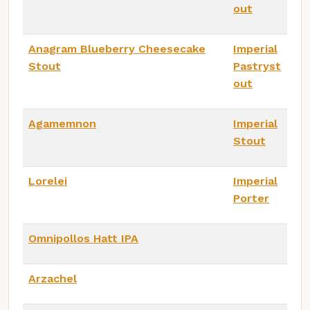
out
Anagram Blueberry Cheesecake
Imperial
Stout
Pastryst
out
Agamemnon
Imperial
Stout
Lorelei
Imperial
Porter
Omnipollos Hatt IPA
Arzachel