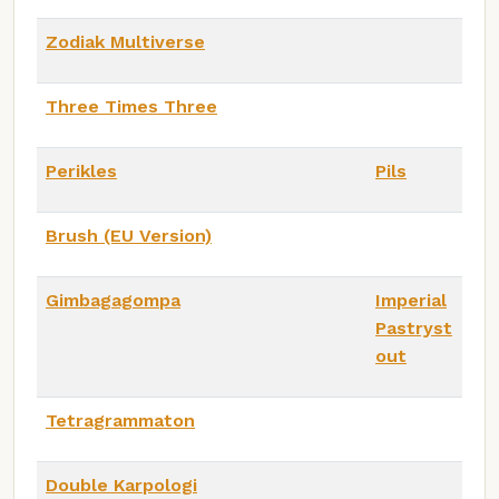
Zodiak Multiverse
Three Times Three
Perikles
Pils
Brush (EU Version)
Gimbagagompa
Imperial
Pastryst
out
Tetragrammaton
Double Karpologi