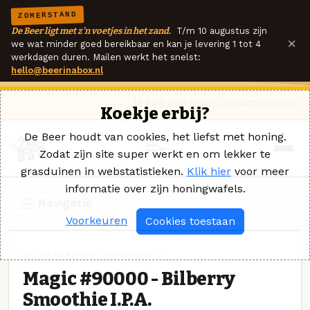
ZOMERSTAND
De Beer ligt met z'n voetjes in het zand.
T/m 10 augustus zijn
×
we wat minder goed bereikbaar en kan je levering 1 tot 4
werkdagen duren. Mailen werkt het snelst:
hello@beerinabox.nl
Ik heb een vraag
Contact
Inloggen
Koekje erbij?
De Beer houdt van cookies, het liefst met honing.
Zodat zijn site super werkt en om lekker te
grasduinen in webstatistieken.
Klik hier
voor meer
informatie over zijn honingwafels.
Navigatie
Voorkeuren
Cookies toestaan
MILKSHAKE IPA · OMNIPOLLO
Magic #90000 - Bilberry
Smoothie I.P.A.