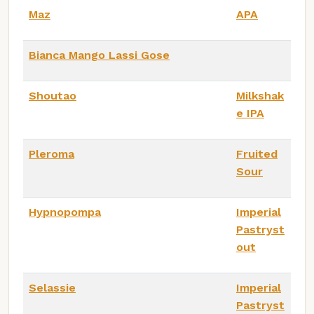
Maz
APA
Bianca Mango Lassi Gose
Shoutao
Milkshak
e IPA
Pleroma
Fruited
Sour
Hypnopompa
Imperial
Pastryst
out
Selassie
Imperial
Pastryst