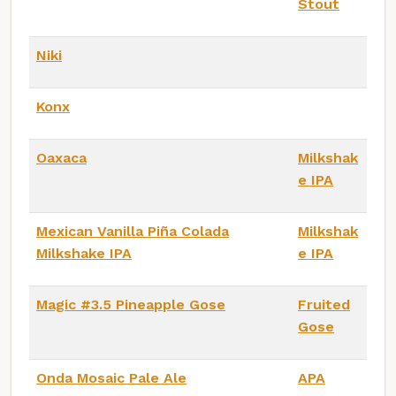
Stout
Niki
Konx
Oaxaca
Milkshak
e IPA
Mexican Vanilla Piña Colada
Milkshak
Milkshake IPA
e IPA
Magic #3.5 Pineapple Gose
Fruited
Gose
Onda Mosaic Pale Ale
APA