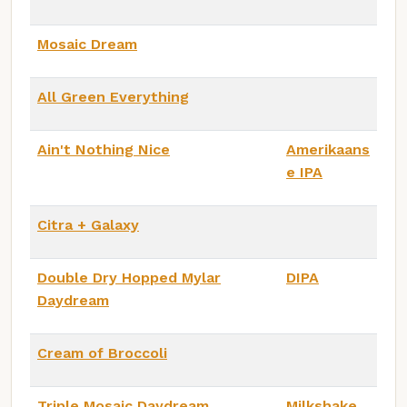
Mosaic Dream
All Green Everything
Ain't Nothing Nice
Amerikaans
e IPA
Citra + Galaxy
Double Dry Hopped Mylar
DIPA
Daydream
Cream of Broccoli
Triple Mosaic Daydream
Milkshake