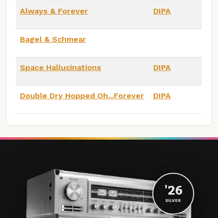
Always & Forever
DIPA
Bagel & Schmear
Space Hallucinations
DIPA
Double Dry Hopped Oh...Forever
DIPA
'26
SILVER