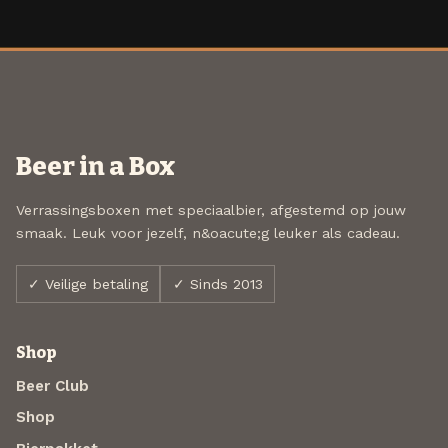
Beer in a Box
Verrassingsboxen met speciaalbier, afgestemd op jouw
smaak. Leuk voor jezelf, n&oacute;g leuker als cadeau.
✓ Veilige betaling
✓ Sinds 2013
Shop
Beer Club
Shop