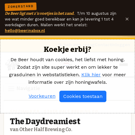
ZOMERSTAND
De Beer ligt met z'n voetjes in het zand.
T/m 10 augustus zijn
×
we wat minder goed bereikbaar en kan je levering 1 tot 4
werkdagen duren. Mailen werkt het snelst:
hello@beerinabox.nl
Ik heb een vraag
Contact
Inloggen
Koekje erbij?
De Beer houdt van cookies, het liefst met honing.
Zodat zijn site super werkt en om lekker te
grasduinen in webstatistieken.
Klik hier
voor meer
informatie over zijn honingwafels.
Navigatie
Voorkeuren
Cookies toestaan
SPECIAALBIER · OTHER HALF BREWING CO.
The Daydreamiest
van Other Half Brewing Co.