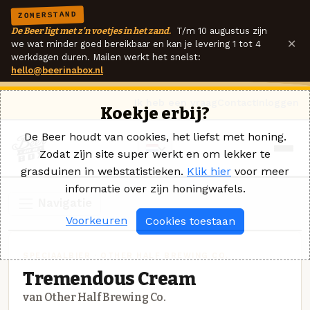
ZOMERSTAND
De Beer ligt met z'n voetjes in het zand.
T/m 10 augustus zijn
×
we wat minder goed bereikbaar en kan je levering 1 tot 4
werkdagen duren. Mailen werkt het snelst:
hello@beerinabox.nl
Ik heb een vraag
Contact
Inloggen
Koekje erbij?
De Beer houdt van cookies, het liefst met honing.
Zodat zijn site super werkt en om lekker te
grasduinen in webstatistieken.
Klik hier
voor meer
informatie over zijn honingwafels.
Navigatie
Voorkeuren
Cookies toestaan
SPECIAALBIER · OTHER HALF BREWING CO.
Tremendous Cream
van Other Half Brewing Co.