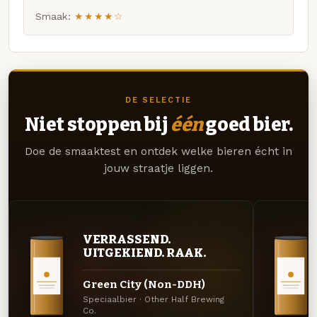
Smaak:
★★★★☆
DE SELECTIE
Niet stoppen bij
één
goed bier.
Doe de smaaktest en ontdek welke bieren écht in
jouw straatje liggen.
VERRASSEND.
UITGEKIEND. RAAK.
Green City (Non-DDH)
Speciaalbier · Other Half Brewing
Co.