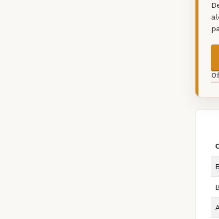
De
a
p
O
B