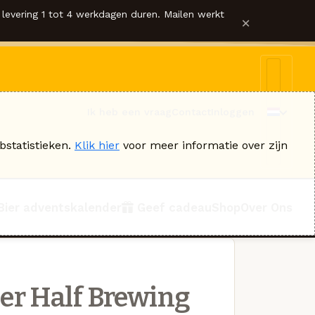
levering 1 tot 4 werkdagen duren. Mailen werkt
×
Ik heb een vraag
Contact
Inloggen
bstatistieken.
Klik hier
voor meer informatie over zijn
Bier adventskalender
Geef cadeau
Shop
Over Ons
er Half Brewing