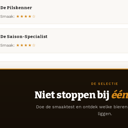
De Pilskenner
Smaak:
★★★★☆
De Saison-Specialist
Smaak:
★★★★☆
DE SELECTIE
Niet stoppen bij
één
Doe de smaaktest en ontdek welke bieren 
liggen.