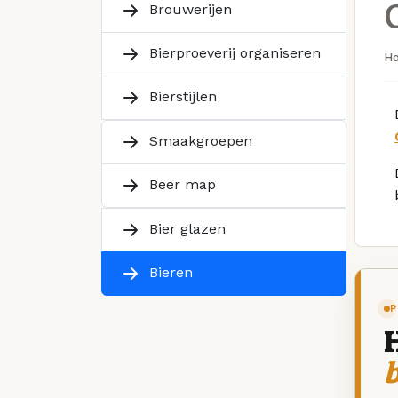
Brouwerijen
Bierproeverij organiseren
H
Bierstijlen
Smaakgroepen
Beer map
Bier glazen
Bieren
P