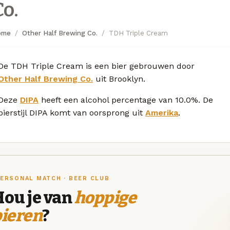
Co.
ome
Other Half Brewing Co.
TDH Triple Cream
De TDH Triple Cream is een bier gebrouwen door
Other Half Brewing Co.
uit Brooklyn.
Deze
DIPA
heeft een alcohol percentage van 10.0%. De
bierstijl DIPA komt van oorsprong uit
Amerika
.
ERSONAL MATCH · BEER CLUB
Hou je van
hoppige
bieren
?