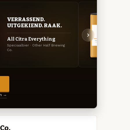
VERRASSEND.
BITT
UITGEKIEND. RAAK.
EXP
All Citra Everything
Broc
Speciaalbier · Other Half Brewing
DIPA ·
Co.
→
en →
Co.