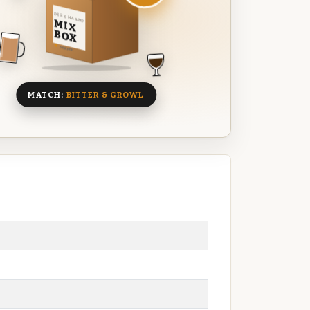
DEZE MAAND
MIX
BOX
8 BIEREN
MATCH:
BITTER & GROWL