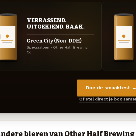
VERRASSEND.
UITGEKIEND. RAAK.
Green City (Non-DDH)
Speciaalbier · Other Half Brewing
Co.
Doe de smaaktest 
Of stel direct je box sam
ndere bieren van Other Half Brewing 