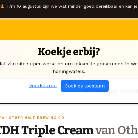
d.
T/m 10 augustus zijn we wat minder goed bereikbaar en kan je 
Koekje erbij?
dat zijn site super werkt en om lekker te grasduinen in we
honingwafels.
Voorkeuren
Cookies toestaan
Stel jouw box samen
PA · OTHER HALF BREWING CO.
TDH Triple Cream
van Oth