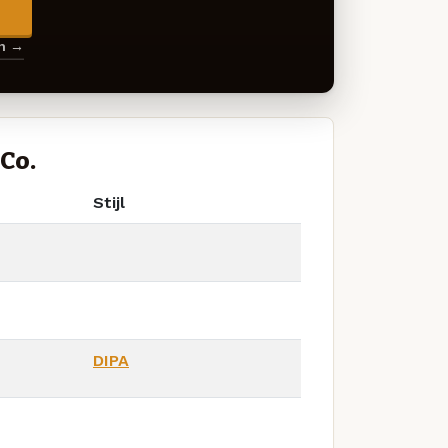
→
en →
Co.
Stijl
DIPA