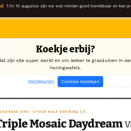
d.
T/m 10 augustus zijn we wat minder goed bereikbaar en kan je 
Koekje erbij?
dat zijn site super werkt en om lekker te grasduinen in we
honingwafels.
Voorkeuren
Cookies toestaan
Stel jouw box samen
ILKSHAKE DIPA · OTHER HALF BREWING CO.
Triple Mosaic Daydream
v