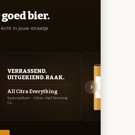
goed bier.
écht in jouw straatje
VERRASSEND.
BITT
UITGEKIEND. RAAK.
EXP
All Citra Everything
Broc
Speciaalbier · Other Half Brewing
DIPA ·
Co.