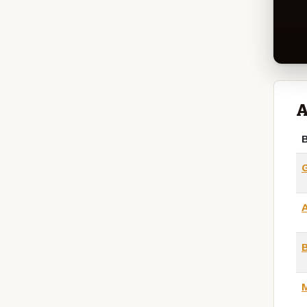
A
B
A