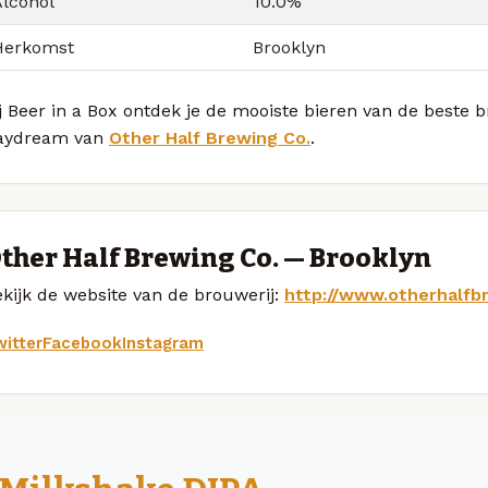
Alcohol
10.0%
Herkomst
Brooklyn
j Beer in a Box ontdek je de mooiste bieren van de beste 
aydream van
Other Half Brewing Co.
.
ther Half Brewing Co. — Brooklyn
kijk de website van de brouwerij:
http://www.otherhalfb
itter
Facebook
Instagram