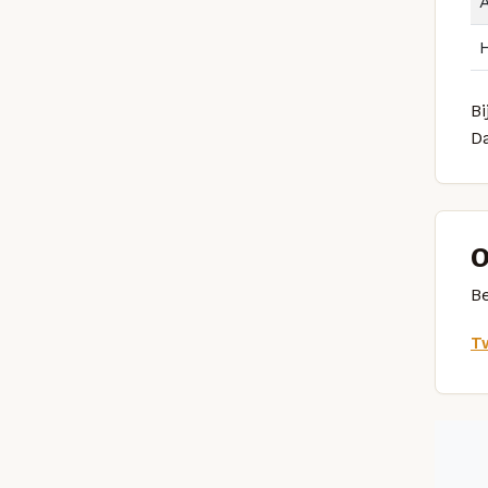
Bi
D
O
Be
Tw