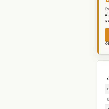
De
a
p
O
B