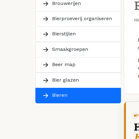
Brouwerijen
Bierproeverij organiseren
H
Bierstijlen
Smaakgroepen
Beer map
Bier glazen
Bieren
P