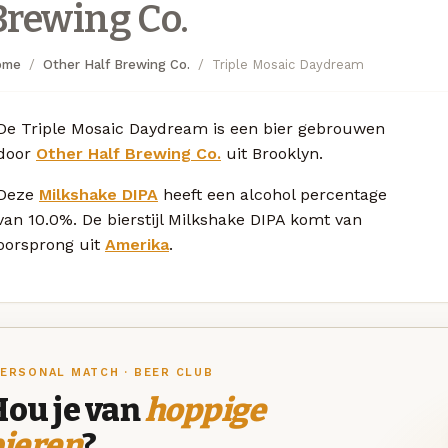
Brewing Co.
ome
Other Half Brewing Co.
Triple Mosaic Daydream
De Triple Mosaic Daydream is een bier gebrouwen
door
Other Half Brewing Co.
uit Brooklyn.
Deze
Milkshake DIPA
heeft een alcohol percentage
van 10.0%. De bierstijl Milkshake DIPA komt van
oorsprong uit
Amerika
.
ERSONAL MATCH · BEER CLUB
Hou je van
hoppige
bieren
?