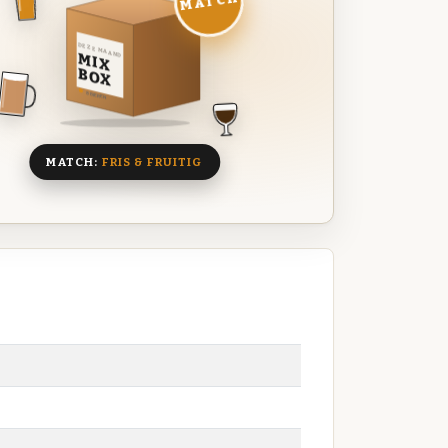
MATCH
DEZE MAAND
MIX
BOX
8 BIEREN
MATCH:
FRIS & FRUITIG