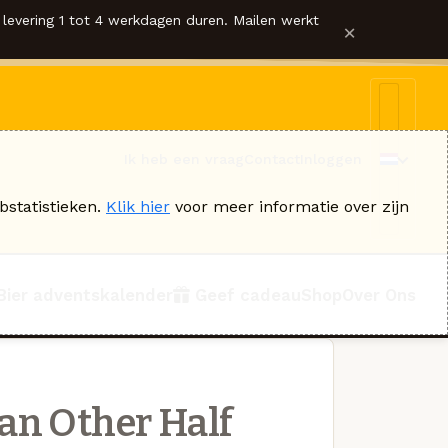
levering 1 tot 4 werkdagen duren. Mailen werkt
×
Ik heb een vraag
Contact
Inloggen
bstatistieken.
Klik hier
voor meer informatie over zijn
Bier adventskalender
Geef cadeau
Shop
Over Ons
an Other Half