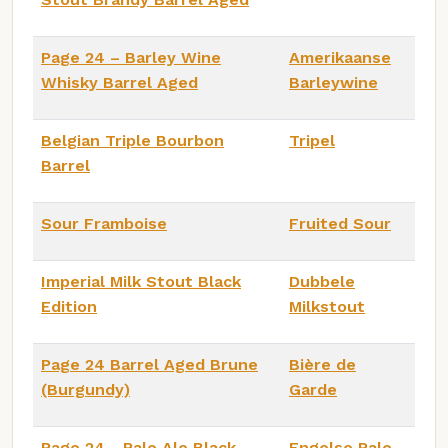
Page 24 – Barley Wine
Amerikaanse
Whisky Barrel Aged
Barleywine
Belgian Triple Bourbon
Tripel
Barrel
Sour Framboise
Fruited Sour
Imperial Milk Stout Black
Dubbele
Edition
Milkstout
Page 24 Barrel Aged Brune
Bière de
(Burgundy)
Garde
Page 24 - Pale Ale Black
Engelse Pale