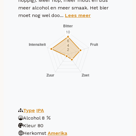
hoppig). Meer hop, meer mout en dus
meer alcohol en meer smaak. Het bier
moet nog wel doo...
Lees meer
Type
IPA
Alcohol
8
Kleur
80
Herkomst
Amerika