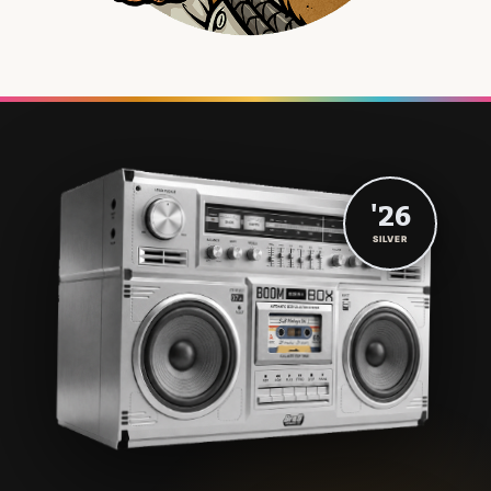
'26
SILVER