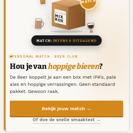
MATCH
DEZE MAAND
MIX
BOX
8 BIEREN
MATCH:
INTENS & UITDAGEND
PERSONAL MATCH · BEER CLUB
Hou je van
hoppige bieren
?
De Beer koppelt je aan een box met IPA's, pale
ales en hoppige verrassingen. Geen standaard
pakket. Gewoon raak.
Bekijk jouw match →
Of doe de snelle smaaktest →