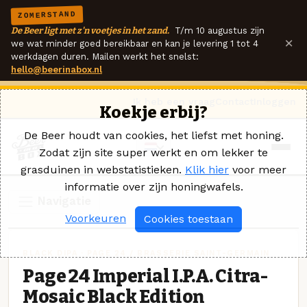
ZOMERSTAND
De Beer ligt met z'n voetjes in het zand.
T/m 10 augustus zijn
×
we wat minder goed bereikbaar en kan je levering 1 tot 4
werkdagen duren. Mailen werkt het snelst:
hello@beerinabox.nl
Ik heb een vraag
Contact
Inloggen
Koekje erbij?
De Beer houdt van cookies, het liefst met honing.
Zodat zijn site super werkt en om lekker te
grasduinen in webstatistieken.
Klik hier
voor meer
informatie over zijn honingwafels.
Navigatie
Voorkeuren
Cookies toestaan
BLACK DIPA · PAGE 24 / BRASSERIE SAINT-GERMAIN
Page 24 Imperial I.P.A. Citra-
Mosaic Black Edition