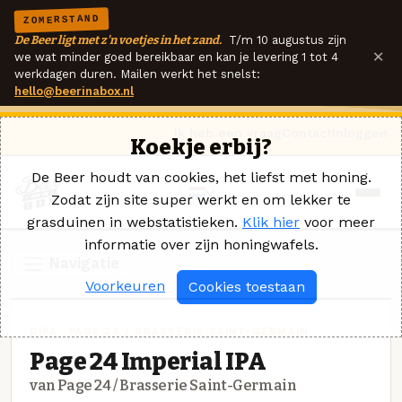
ZOMERSTAND
De Beer ligt met z'n voetjes in het zand.
T/m 10 augustus zijn
×
we wat minder goed bereikbaar en kan je levering 1 tot 4
werkdagen duren. Mailen werkt het snelst:
hello@beerinabox.nl
Ik heb een vraag
Contact
Inloggen
Koekje erbij?
De Beer houdt van cookies, het liefst met honing.
Zodat zijn site super werkt en om lekker te
grasduinen in webstatistieken.
Klik hier
voor meer
informatie over zijn honingwafels.
Navigatie
Voorkeuren
Cookies toestaan
DIPA · PAGE 24 / BRASSERIE SAINT-GERMAIN
Page 24 Imperial IPA
van Page 24 / Brasserie Saint-Germain