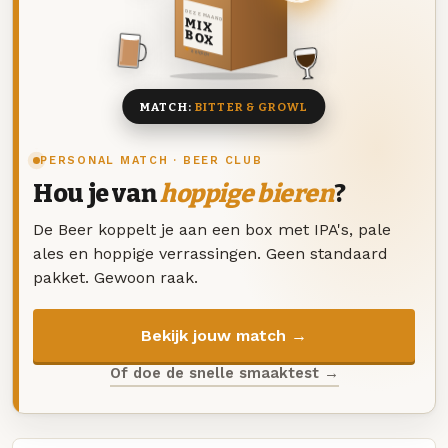
DEZE MAAND
MIX
BOX
8 BIEREN
MATCH:
BITTER & GROWL
PERSONAL MATCH · BEER CLUB
Hou je van
hoppige bieren
?
De Beer koppelt je aan een box met IPA's, pale
ales en hoppige verrassingen. Geen standaard
pakket. Gewoon raak.
Bekijk jouw match →
Of doe de snelle smaaktest →