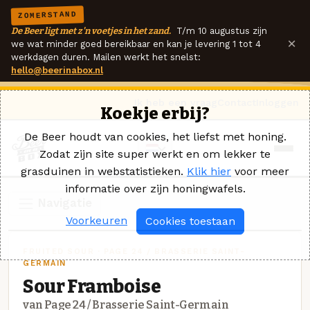
ZOMERSTAND
De Beer ligt met z'n voetjes in het zand.
T/m 10 augustus zijn
×
we wat minder goed bereikbaar en kan je levering 1 tot 4
werkdagen duren. Mailen werkt het snelst:
hello@beerinabox.nl
Ik heb een vraag
Contact
Inloggen
Koekje erbij?
De Beer houdt van cookies, het liefst met honing.
Zodat zijn site super werkt en om lekker te
grasduinen in webstatistieken.
Klik hier
voor meer
informatie over zijn honingwafels.
Navigatie
Voorkeuren
Cookies toestaan
FRUITED SOUR · PAGE 24 / BRASSERIE SAINT-
GERMAIN
Sour Framboise
van Page 24 / Brasserie Saint-Germain