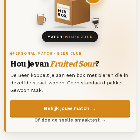
DEZE MAAND
MIX
BOX
8 BIEREN
MATCH:
WILD & ZUUR
PERSONAL MATCH · BEER CLUB
Hou je van
Fruited Sour
?
De Beer koppelt je aan een box met bieren die in
dezelfde straat wonen. Geen standaard pakket.
Gewoon raak.
Bekijk jouw match →
Of doe de snelle smaaktest →