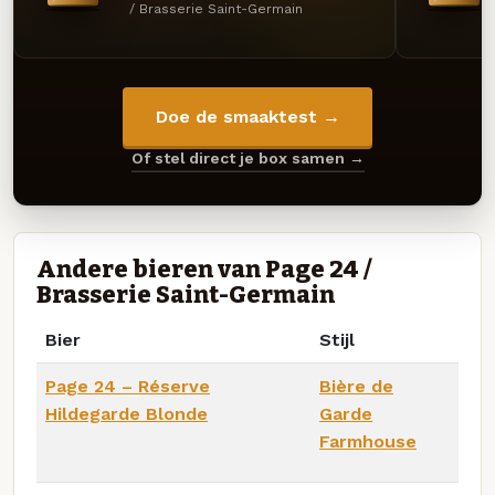
/ Brasserie Saint-Germain
Doe de smaaktest →
Of stel direct je box samen →
Andere bieren van Page 24 /
Brasserie Saint-Germain
Bier
Stijl
Page 24 – Réserve
Bière de
Hildegarde Blonde
Garde
Farmhouse