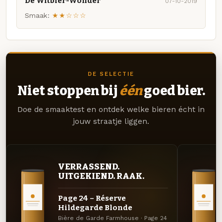
De Witbier-Wonder
07-10-2019
Smaak:
★★☆☆☆
DE SELECTIE
Niet stoppen bij
één
goed bier.
Doe de smaaktest en ontdek welke bieren écht in
jouw straatje liggen.
VERRASSEND.
UITGEKIEND. RAAK.
Page 24 – Réserve
Hildegarde Blonde
Bière de Garde Farmhouse · Page 24