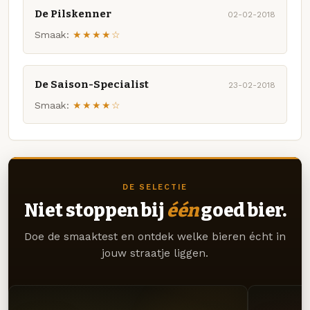
De Pilskenner
02-02-2018
Smaak:
★★★★☆
De Saison-Specialist
23-02-2018
Smaak:
★★★★☆
DE SELECTIE
Niet stoppen bij
één
goed bier.
Doe de smaaktest en ontdek welke bieren écht in
jouw straatje liggen.