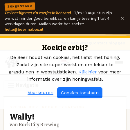
ZOMERSTAND
De Beer ligt met z'n voetjes in het zand.
T/m 10 augustus zijn
×
we wat minder goed bereikbaar en kan je levering 1 tot 4
werkdagen duren. Mailen werkt het snelst:
hello@beerinabox.nl
Ik heb een vraag
Contact
Inloggen
Koekje erbij?
De Beer houdt van cookies, het liefst met honing.
Zodat zijn site super werkt en om lekker te
grasduinen in webstatistieken.
Klik hier
voor meer
informatie over zijn honingwafels.
Navigatie
Voorkeuren
Cookies toestaan
SPECIAALBIER · ROCK CITY BREWING
Wally!
van Rock City Brewing