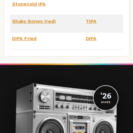
Stonecold IPA
Shaky Bones (red)
TIPA
DIPA Fried
DIPA
'26
SILVER