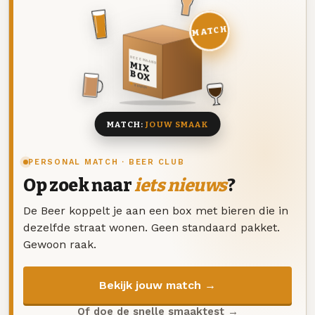
MATCH
DEZE MAAND
MIX
BOX
8 BIEREN
MATCH:
JOUW SMAAK
PERSONAL MATCH · BEER CLUB
Op zoek naar
iets nieuws
?
De Beer koppelt je aan een box met bieren die in
dezelfde straat wonen. Geen standaard pakket.
Gewoon raak.
Bekijk jouw match →
Of doe de snelle smaaktest →