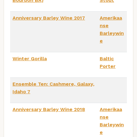
Bourbon BA)
Stout
Anniversary Barley Wine 2017
Amerikaa
nse
Barleywin
e
Winter Gorilla
Baltic
Porter
Ensemble Ten: Cashmere, Galaxy,
Idaho 7
Anniversary Barley Wine 2018
Amerikaa
nse
Barleywin
e