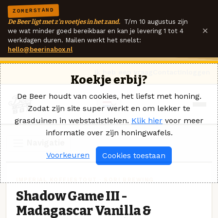
ZOMERSTAND
De Beer ligt met z'n voetjes in het zand.
T/m 10 augustus zijn
×
we wat minder goed bereikbaar en kan je levering 1 tot 4
werkdagen duren. Mailen werkt het snelst:
hello@beerinabox.nl
Ik heb een vraag
Contact
Inloggen
Koekje erbij?
De Beer houdt van cookies, het liefst met honing.
Zodat zijn site super werkt en om lekker te
grasduinen in webstatistieken.
Klik hier
voor meer
informatie over zijn honingwafels.
Navigatie
Voorkeuren
Cookies toestaan
IMPERIAL KOFFIESTOUT · SORI BREWING
Shadow Game III -
Madagascar Vanilla &