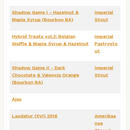
Shadow Game I - Hazelnut &
Imperial
Maple Syrup (Bourbon BA)
Stout
Hybrid Treats vol.2: Belgian
Imperial
Waffle & Maple Syrup & Hazelnut
Pastrysto
ut
Shadow Game II - Dark
Imperial
Chocolate & Valencia Orange
Stout
(Bourbon BA)
Ajax
Laudatur (XVI) 2016
Amerikaa
nse