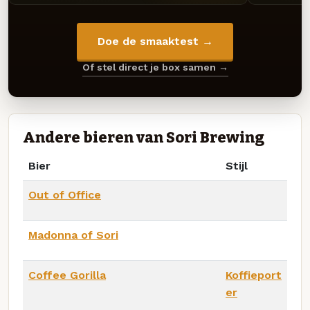
Doe de smaaktest →
Of stel direct je box samen →
Andere bieren van Sori Brewing
Bier
Stijl
Out of Office
Madonna of Sori
Coffee Gorilla
Koffieport
er