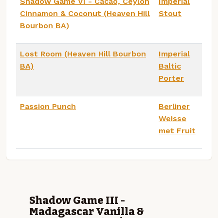
Shadow Game VI - Cacao, Ceylon
Imperial
Cinnamon & Coconut (Heaven Hill
Stout
Bourbon BA)
Lost Room (Heaven Hill Bourbon
Imperial
BA)
Baltic
Porter
Passion Punch
Berliner
Weisse
met Fruit
Shadow Game III -
Madagascar Vanilla &