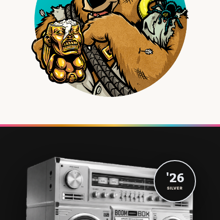
'26
SILVER