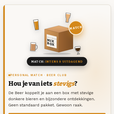
MATCH
DEZE MAAND
MIX
BOX
8 BIEREN
MATCH:
INTENS & UITDAGEND
PERSONAL MATCH · BEER CLUB
Hou je van iets
stevigs
?
De Beer koppelt je aan een box met stevige
donkere bieren en bijzondere ontdekkingen.
Geen standaard pakket. Gewoon raak.