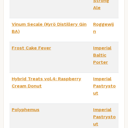
Strong
Ale
Vinum Secale (Kyrö Distillery Gin
Roggewij
BA)
n
Frost Cake Fever
Imperial
Baltic
Porter
Hybrid Treats vol.4: Raspberry
Imperial
Cream Donut
Pastrysto
ut
Polyphemus
Imperial
Pastrysto
ut