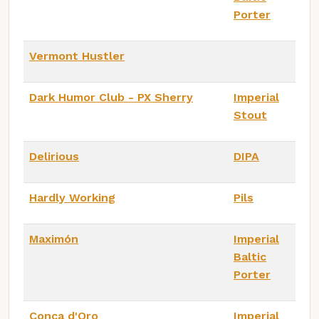
Porter
Vermont Hustler
Dark Humor Club - PX Sherry
Imperial
Stout
Delirious
DIPA
Hardly Working
Pils
Maximón
Imperial
Baltic
Porter
Conca d'Oro
Imperial