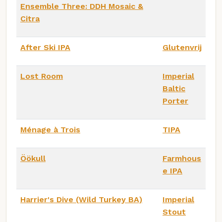
Ensemble Three: DDH Mosaic &
Citra
After Ski IPA
Glutenvrij
Lost Room
Imperial
Baltic
Porter
Ménage à Trois
TIPA
Öökull
Farmhous
e IPA
Harrier's Dive (Wild Turkey BA)
Imperial
Stout