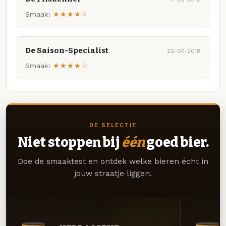
Smaak:
★★★★☆
De Saison-Specialist
22-07-2018
Smaak:
★★★★☆
DE SELECTIE
Niet stoppen bij
één
goed bier.
Doe de smaaktest en ontdek welke bieren écht in
jouw straatje liggen.