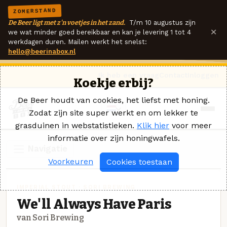
ZOMERSTAND
De Beer ligt met z'n voetjes in het zand.
T/m 10 augustus zijn
×
we wat minder goed bereikbaar en kan je levering 1 tot 4
werkdagen duren. Mailen werkt het snelst:
hello@beerinabox.nl
Ik heb een vraag
Contact
Inloggen
Koekje erbij?
De Beer houdt van cookies, het liefst met honing.
Zodat zijn site super werkt en om lekker te
grasduinen in webstatistieken.
Klik hier
voor meer
informatie over zijn honingwafels.
Navigatie
Voorkeuren
Cookies toestaan
IMPERIAL STOUT · SORI BREWING
We'll Always Have Paris
van Sori Brewing