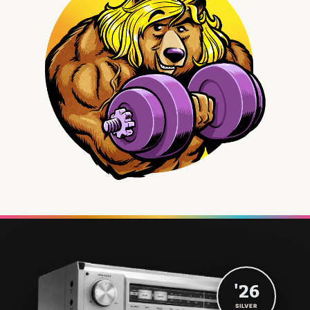
'26
SILVER