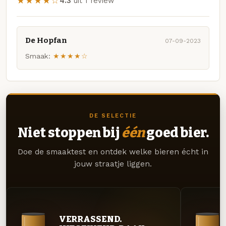
★★★★☆
4.3
uit 1 review
De Hopfan
07-09-2023
Smaak:
★★★★☆
DE SELECTIE
Niet stoppen bij
één
goed bier.
Doe de smaaktest en ontdek welke bieren écht in
jouw straatje liggen.
VERRASSEND.