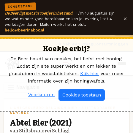
ZOMERSTAND
De Beer ligt met z'n voetjes in het zand.
T/m 10 augustus zijn
×
we wat minder goed bereikbaar en kan je levering 1 tot 4
werkdagen duren. Mailen werkt het snelst:
hello@beerinabox.nl
Ik heb een vraag
Contact
Inloggen
Koekje erbij?
De Beer houdt van cookies, het liefst met honing.
Zodat zijn site super werkt en om lekker te
grasduinen in webstatistieken.
Klik hier
voor meer
informatie over zijn honingwafels.
Navigatie
Voorkeuren
Cookies toestaan
LICHTGEKLEURD BELGISCH BIER · STIFTSBRAUEREI
SCHLÄGL
Abtei Bier (2021)
van Stiftsbrauerei Schlägl