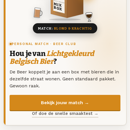
DEZE MAAND
MIX
BOX
8 BIEREN
MATCH:
BLOND & KRACHTIG
PERSONAL MATCH · BEER CLUB
Hou je van
Lichtgekleurd
Belgisch Bier
?
De Beer koppelt je aan een box met bieren die in
dezelfde straat wonen. Geen standaard pakket.
Gewoon raak.
Bekijk jouw match →
Of doe de snelle smaaktest →