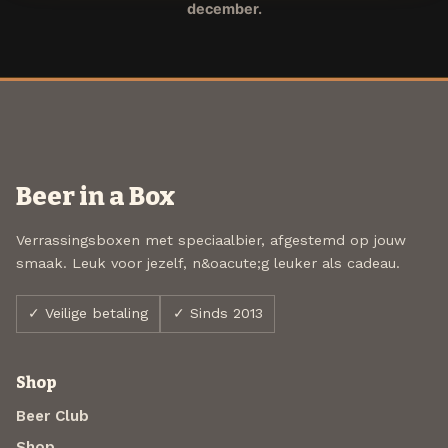
december.
Beer in a Box
Verrassingsboxen met speciaalbier, afgestemd op jouw
smaak. Leuk voor jezelf, n&oacute;g leuker als cadeau.
✓ Veilige betaling
✓ Sinds 2013
Shop
Beer Club
Shop