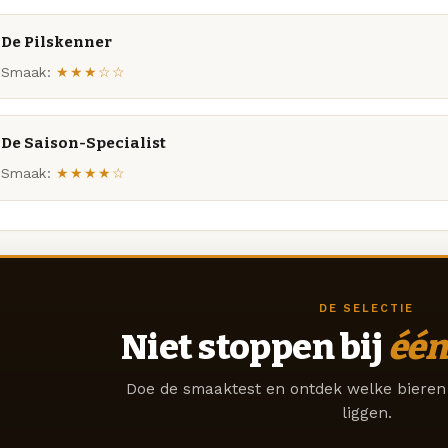
De Pilskenner
Smaak:
★★★☆☆
De Saison-Specialist
Smaak:
★★★★☆
DE SELECTIE
Niet stoppen bij
één
Doe de smaaktest en ontdek welke bieren 
liggen.