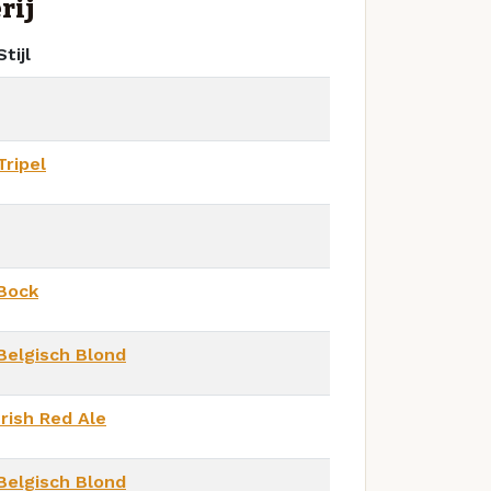
rij
Stijl
Tripel
Bock
Belgisch Blond
Irish Red Ale
Belgisch Blond