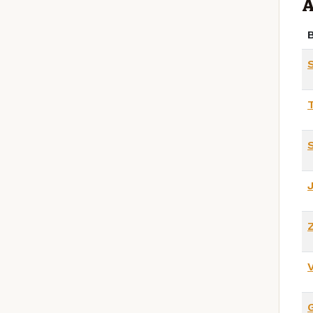
A
B
S