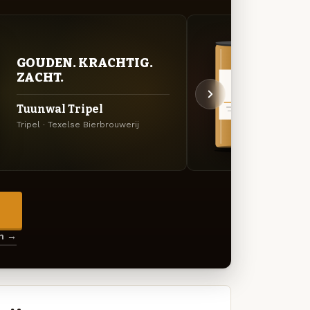
GOUDEN. KRACHTIG.
VER
ZACHT.
UIT
Tuunwal Tripel
Spri
Tripel · Texelse Bierbrouwerij
Specia
→
en →