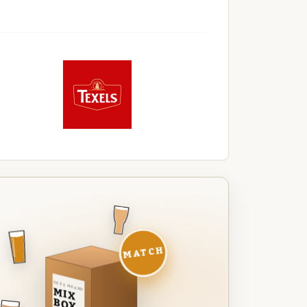
MATCH
DEZE MAAND
MIX
BOX