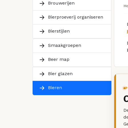
Brouwerijen
H
Bierproeverij organiseren
Bierstijlen
Smaakgroepen
Beer map
Bier glazen
Bieren
P
De
d
G