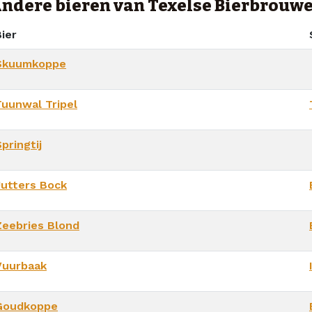
ndere bieren van Texelse Bierbrouwe
ier
Skuumkoppe
Tuunwal Tripel
pringtij
Jutters Bock
Zeebries Blond
Vuurbaak
Goudkoppe