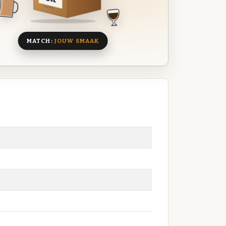
8 BIEREN
MATCH:
JOUW SMAAK