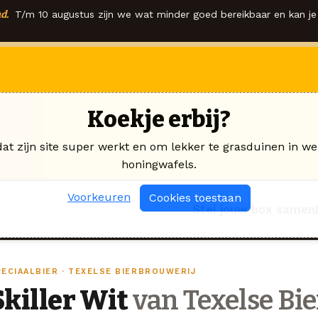
d.
T/m 10 augustus zijn we wat minder goed bereikbaar en kan je 
Koekje erbij?
dat zijn site super werkt en om lekker te grasduinen in we
honingwafels.
Voorkeuren
Cookies toestaan
Stel jouw box samen
PECIAALBIER · TEXELSE BIERBROUWERIJ
Skiller Wit
van Texelse Bi