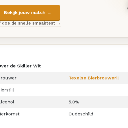
Bekijk jouw match →
f doe de snelle smaaktest →
ver de Skiller Wit
Brouwer
Texelse Bierbrouwerij
ierstijl
Alcohol
5.0%
Herkomst
Oudeschild