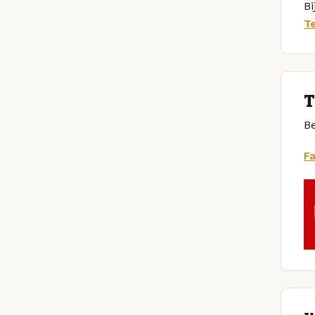
Bi
T
T
Be
F