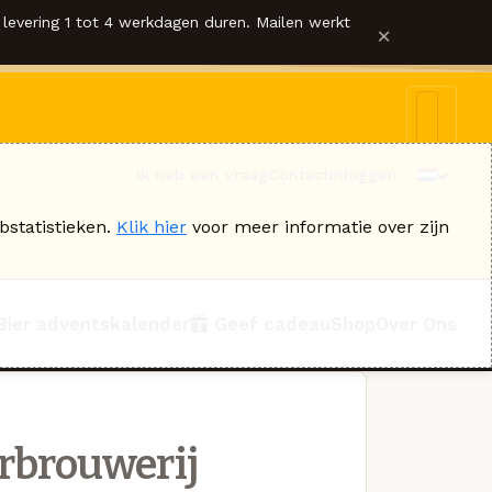
levering 1 tot 4 werkdagen duren. Mailen werkt
×
Ik heb een vraag
Contact
Inloggen
bstatistieken.
Klik hier
voor meer informatie over zijn
Bier adventskalender
Geef cadeau
Shop
Over Ons
erbrouwerij