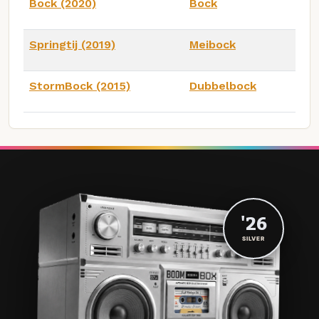
Bock (2020)
Bock
Springtij (2019)
Meibock
StormBock (2015)
Dubbelbock
'26
SILVER