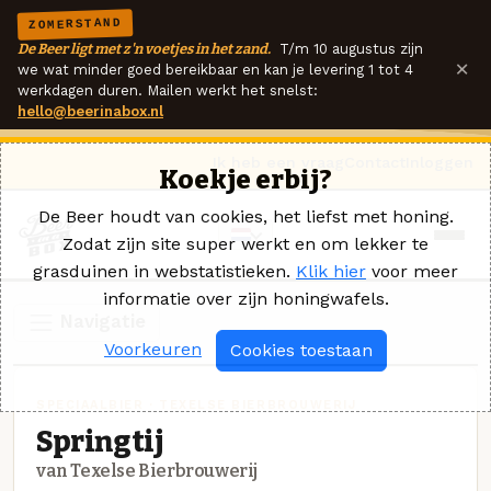
ZOMERSTAND
De Beer ligt met z'n voetjes in het zand.
T/m 10 augustus zijn
×
we wat minder goed bereikbaar en kan je levering 1 tot 4
werkdagen duren. Mailen werkt het snelst:
hello@beerinabox.nl
Ik heb een vraag
Contact
Inloggen
Koekje erbij?
De Beer houdt van cookies, het liefst met honing.
Zodat zijn site super werkt en om lekker te
grasduinen in webstatistieken.
Klik hier
voor meer
informatie over zijn honingwafels.
Navigatie
Voorkeuren
Cookies toestaan
SPECIAALBIER · TEXELSE BIERBROUWERIJ
Springtij
van Texelse Bierbrouwerij