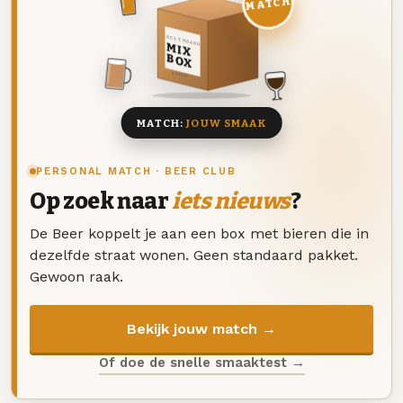
MATCH
DEZE MAAND
MIX
BOX
8 BIEREN
MATCH:
JOUW SMAAK
PERSONAL MATCH · BEER CLUB
Op zoek naar
iets nieuws
?
De Beer koppelt je aan een box met bieren die in
dezelfde straat wonen. Geen standaard pakket.
Gewoon raak.
Bekijk jouw match →
Of doe de snelle smaaktest →