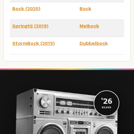
Bock (2020)
Bock
Springtij (2019)
Meibock
StormBock (2015)
Dubbelbock
'26
SILVER