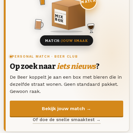
MATCH
DEZE MAAND
MIX
BOX
8 BIEREN
MATCH:
JOUW SMAAK
PERSONAL MATCH · BEER CLUB
Op zoek naar
iets nieuws
?
De Beer koppelt je aan een box met bieren die in
dezelfde straat wonen. Geen standaard pakket.
Gewoon raak.
Bekijk jouw match →
Of doe de snelle smaaktest →