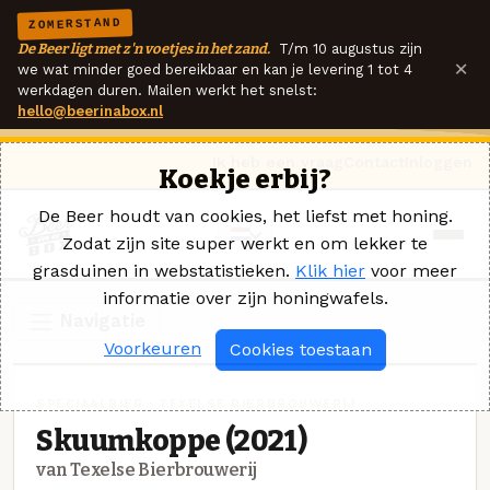
ZOMERSTAND
De Beer ligt met z'n voetjes in het zand.
T/m 10 augustus zijn
×
we wat minder goed bereikbaar en kan je levering 1 tot 4
werkdagen duren. Mailen werkt het snelst:
hello@beerinabox.nl
Ik heb een vraag
Contact
Inloggen
Koekje erbij?
De Beer houdt van cookies, het liefst met honing.
Zodat zijn site super werkt en om lekker te
grasduinen in webstatistieken.
Klik hier
voor meer
informatie over zijn honingwafels.
Navigatie
Voorkeuren
Cookies toestaan
SPECIAALBIER · TEXELSE BIERBROUWERIJ
Skuumkoppe (2021)
van Texelse Bierbrouwerij