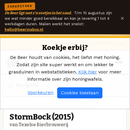
ZOMERSTAND
De Beer ligt met z'n voetjes in het zand.
T/m 10 augustus zijn
×
we wat minder goed bereikbaar en kan je levering 1 tot 4
werkdagen duren. Mailen werkt het snelst:
hello@beerinabox.nl
Ik heb een vraag
Contact
Inloggen
Koekje erbij?
De Beer houdt van cookies, het liefst met honing.
Zodat zijn site super werkt en om lekker te
grasduinen in webstatistieken.
Klik hier
voor meer
informatie over zijn honingwafels.
Navigatie
Voorkeuren
Cookies toestaan
DUBBELBOCK · TEXELSE BIERBROUWERIJ
StormBock (2015)
van Texelse Bierbrouwerij