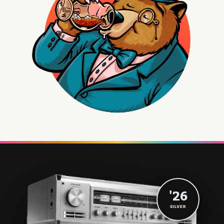
'26
SILVER