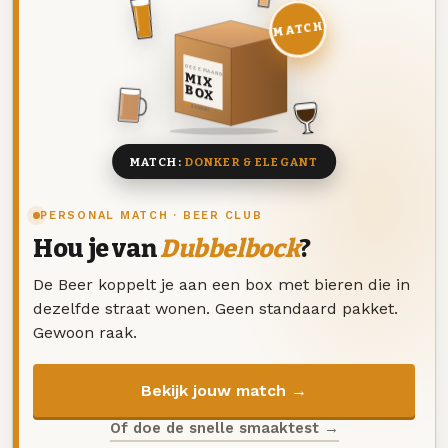
MATCH
DEZE MAAND
MIX
BOX
8 BIEREN
MATCH:
DONKER & ELEGANT
PERSONAL MATCH · BEER CLUB
Hou je van
Dubbelbock
?
De Beer koppelt je aan een box met bieren die in
dezelfde straat wonen. Geen standaard pakket.
Gewoon raak.
Bekijk jouw match →
Of doe de snelle smaaktest →