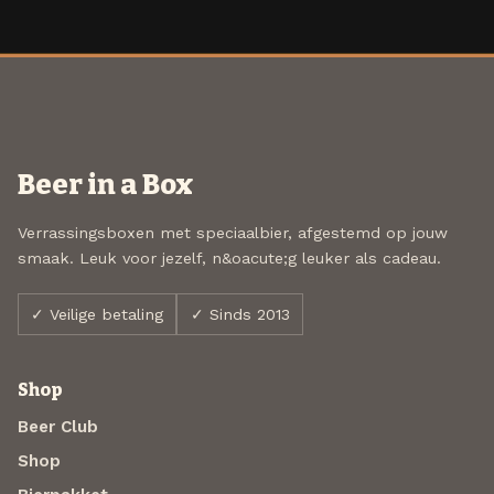
Beer in a Box
Verrassingsboxen met speciaalbier, afgestemd op jouw
smaak. Leuk voor jezelf, n&oacute;g leuker als cadeau.
✓ Veilige betaling
✓ Sinds 2013
Shop
Beer Club
Shop