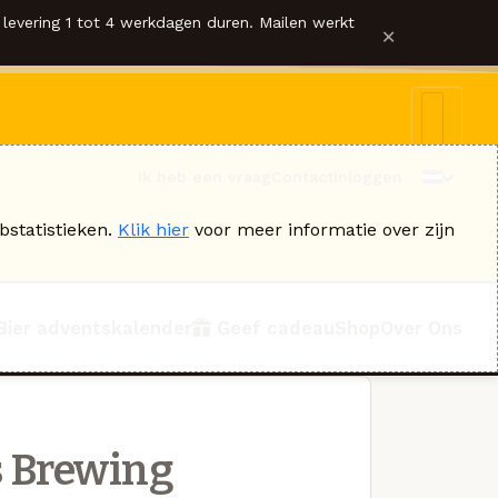
levering 1 tot 4 werkdagen duren. Mailen werkt
×
Ik heb een vraag
Contact
Inloggen
bstatistieken.
Klik hier
voor meer informatie over zijn
Bier adventskalender
Geef cadeau
Shop
Over Ons
s Brewing