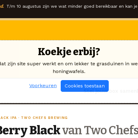
d.
T/m 10 augustus zijn we wat minder goed bereikbaar en kan je 
Koekje erbij?
dat zijn site super werkt en om lekker te grasduinen in we
honingwafels.
Voorkeuren
Cookies toestaan
Stel jouw box samen
LACK IPA · TWO CHEFS BREWING
Berry Black
van Two Chef