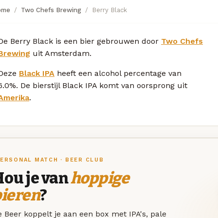
ome
Two Chefs Brewing
Berry Black
De Berry Black is een bier gebrouwen door
Two Chefs
Brewing
uit Amsterdam.
Deze
Black IPA
heeft een alcohol percentage van
6.0%. De bierstijl Black IPA komt van oorsprong uit
Amerika
.
ERSONAL MATCH · BEER CLUB
Hou je van
hoppige
bieren
?
 Beer koppelt je aan een box met IPA's, pale