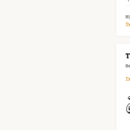
Bi
T
T
Be
Tw