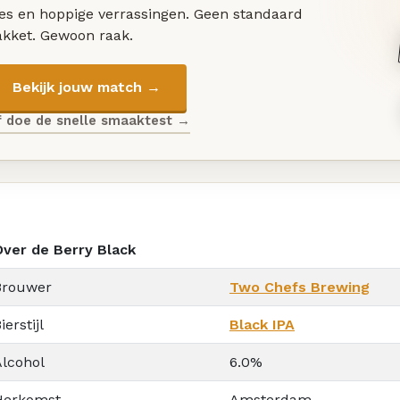
les en hoppige verrassingen. Geen standaard
akket. Gewoon raak.
Bekijk jouw match →
f doe de snelle smaaktest →
Over de Berry Black
Brouwer
Two Chefs Brewing
ierstijl
Black IPA
Alcohol
6.0%
Herkomst
Amsterdam