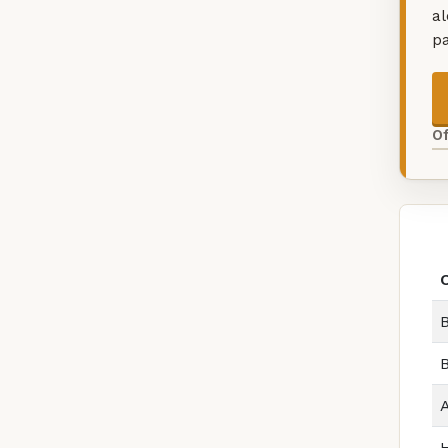
a
p
O
B