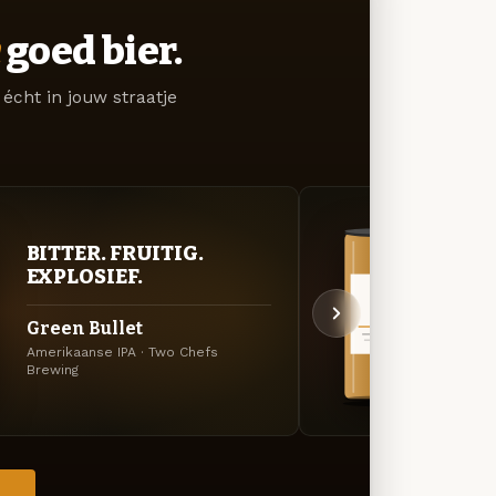
goed bier.
écht in jouw straatje
BITTER. FRUITIG.
VER
EXPLOSIEF.
UIT
Green Bullet
Bon 
Amerikaanse IPA · Two Chefs
Specia
Brewing