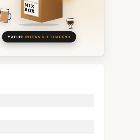
DEZE MAAND
MIX
BOX
8 BIEREN
MATCH:
INTENS & UITDAGEND