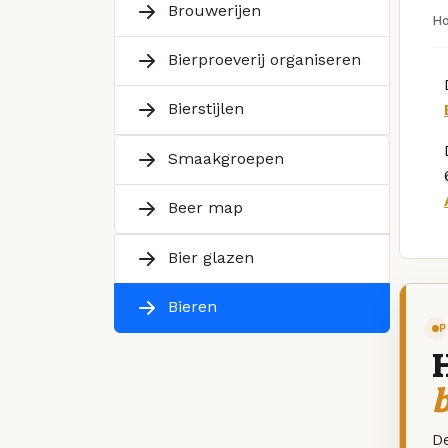
Brouwerijen
H
Bierproeverij organiseren
Bierstijlen
Smaakgroepen
Beer map
Bier glazen
Bieren
P
De