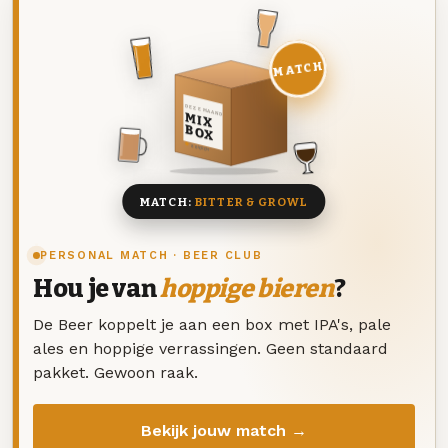
MATCH
DEZE MAAND
MIX
BOX
8 BIEREN
MATCH:
BITTER & GROWL
PERSONAL MATCH · BEER CLUB
Hou je van
hoppige bieren
?
De Beer koppelt je aan een box met IPA's, pale
ales en hoppige verrassingen. Geen standaard
pakket. Gewoon raak.
Bekijk jouw match →