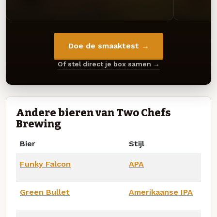
Doe de smaaktest →
Of stel direct je box samen →
Andere bieren van Two Chefs
Brewing
Bier
Stijl
Funky Falcon
APA
Green Bullet
Amerikaanse IPA