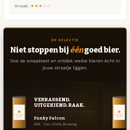
Smaak:
★★★☆☆
DE SELECTIE
Niet stoppen bij
één
goed bier.
Doe de smaaktest en ontdek welke bieren écht in
jouw straatje liggen.
VERRASSEND.
UITGEKIEND. RAAK.
Funky Falcon
APA · Two Chefs Brewing