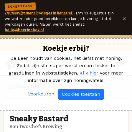
ZOMERSTAND
De Beer ligt met z'n voetjes in het zand.
T/m 10 augustus zijn
×
we wat minder goed bereikbaar en kan je levering 1 tot 4
werkdagen duren. Mailen werkt het snelst:
hello@beerinabox.nl
Ik heb een vraag
Contact
Inloggen
Koekje erbij?
De Beer houdt van cookies, het liefst met honing.
Zodat zijn site super werkt en om lekker te
grasduinen in webstatistieken.
Klik hier
voor meer
informatie over zijn honingwafels.
Navigatie
Voorkeuren
Cookies toestaan
ROGGE IPA · TWO CHEFS BREWING
Sneaky Bastard
van Two Chefs Brewing