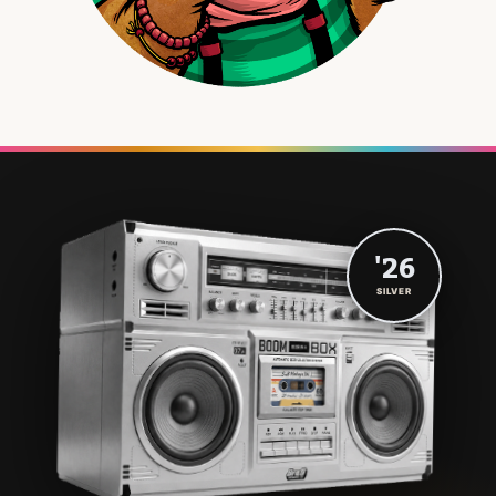
'26
SILVER